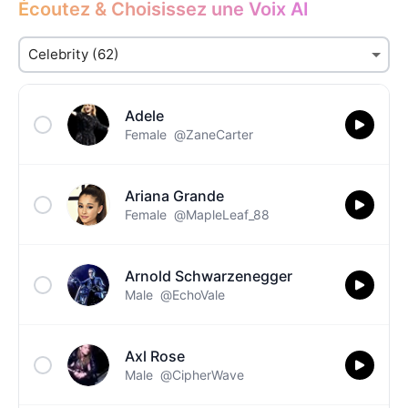
Écoutez & Choisissez une Voix AI
Adele
Female
@ZaneCarter
Ariana Grande
Female
@MapleLeaf_88
Arnold Schwarzenegger
Male
@EchoVale
Axl Rose
Male
@CipherWave