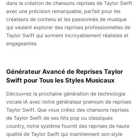
dans la création de chansons reprises de Taylor Swift
Gavin Newsom
avec une précision remarquable, parfait pour les
Male
@KingArthur
créateurs de contenu et les passionnés de musique
qui veulent explorer des reprises professionnelles de
Ice Spice
Taylor Swift qui sonnent incroyablement réalistes et
Female
@KingArthur
engageantes.
Jack Black
Male
@EchoVector
Générateur Avancé de Reprises Taylor
Swift pour Tous les Styles Musicaux
Jacksepticeye
Male
@DreamCompiler
Découvrez la prochaine génération de technologie
vocale IA avec notre générateur premium de reprises
Taylor Swift. Que vous créiez des chansons reprises
Jake Paul
de Taylor Swift de ses hits pop ou classiques
Male
@MoonPetal
country, notre système fournit des reprises de haute
qualité de Taylor Swift qui maintiennent son style