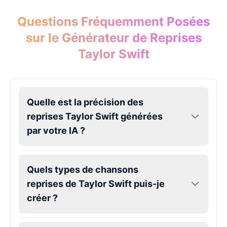
Male
@Holiday
Questions Fréquemment Posées
sur le Générateur de Reprises
Kendrick Lamar
Male
@Lucas
Taylor Swift
Kesha
Female
@AmeliaCarter
Quelle est la précision des
reprises Taylor Swift générées
Lady Gaga
par votre IA ?
Female
@BunnyMeteor
Quels types de chansons
LeBron James
reprises de Taylor Swift puis-je
Male
@Holiday
créer ?
Liam Neeson