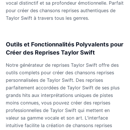
James Earl Jones
vocal distinctif et sa profondeur émotionnelle. Parfait
Male
@Lucas
pour créer des chansons reprises authentiques de
Taylor Swift à travers tous les genres.
James Hetfield
Male
@BenHarris
Outils et Fonctionnalités Polyvalents pour
Créer des Reprises Taylor Swift
James Spader
Male
@DreamCompiler
Notre générateur de reprises Taylor Swift offre des
outils complets pour créer des chansons reprises
Jennifer Aniston
personnalisées de Taylor Swift. Des reprises
Female
@NYCgirl2009
parfaitement accordées de Taylor Swift de ses plus
grands hits aux interprétations uniques de pistes
moins connues, vous pouvez créer des reprises
Jennifer Coolidge
professionnelles de Taylor Swift qui mettent en
Female
@DreamCompiler
valeur sa gamme vocale et son art. L'interface
intuitive facilite la création de chansons reprises
John Cena