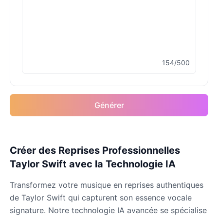
Drake
Male
@MapleLeaf_88
Elvis Presley
154/500
Male
@PeachyCloud
Emilia Clarke
Générer
Female
@NYCgirl2009
Eminem
Créer des Reprises Professionnelles
Male
@KingArthur
Taylor Swift avec la Technologie IA
Emma Waston
Transformez votre musique en reprises authentiques
Female
@GamingPro365
de Taylor Swift qui capturent son essence vocale
signature. Notre technologie IA avancée se spécialise