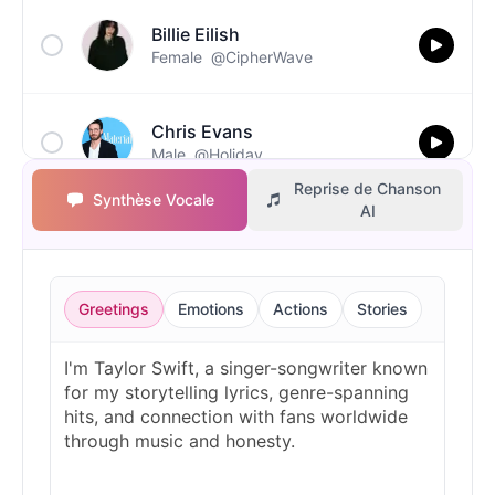
Billie Eilish
Female
@CipherWave
Chris Evans
Male
@Holiday
Reprise de Chanson
Synthèse Vocale
AI
Christopher Walken
Male
@Kairox
Greetings
Emotions
Actions
Stories
David Attenborough
Male
@Lucas
Diddy
Male
@MoonPetal