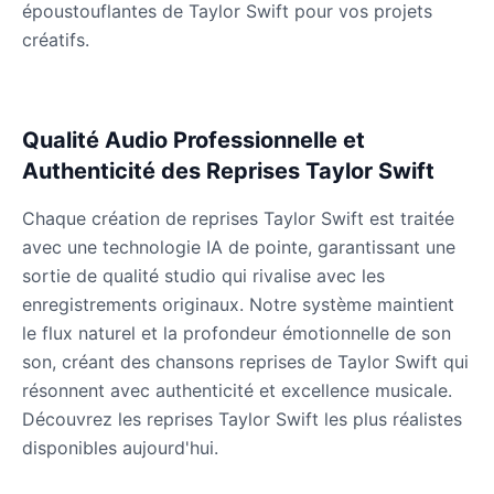
époustouflantes de Taylor Swift pour vos projets
Male
@DarkVector
créatifs.
John Lennon
Male
@KingArthur
Qualité Audio Professionnelle et
Authenticité des Reprises Taylor Swift
Juice WRLD
Male
@CipherWave
Chaque création de reprises Taylor Swift est traitée
avec une technologie IA de pointe, garantissant une
sortie de qualité studio qui rivalise avec les
Justin Bieber
enregistrements originaux. Notre système maintient
Male
@Serena
le flux naturel et la profondeur émotionnelle de son
son, créant des chansons reprises de Taylor Swift qui
Justin Bieber(Young)
résonnent avec authenticité et excellence musicale.
Male
@LucasMorgan
Découvrez les reprises Taylor Swift les plus réalistes
disponibles aujourd'hui.
Keanu Reeves