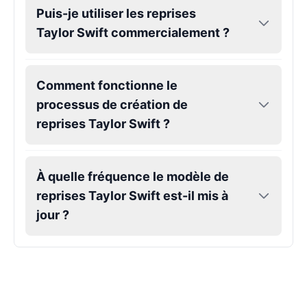
Male
@CipherWave
Puis-je utiliser les reprises
Taylor Swift commercialement ?
Markiplier
Male
@EchoVector
Comment fonctionne le
processus de création de
Matthew Mcconaughey
reprises Taylor Swift ?
Male
@EchoVale
Megan Thee Stallion
À quelle fréquence le modèle de
Female
@KingArthur
reprises Taylor Swift est-il mis à
jour ?
Michael Jackson
Male
@PixelSpecter
Miley Cyrus
Female
@EchoVector