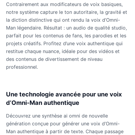
Male
@QuantumRune
Contrairement aux modificateurs de voix basiques,
notre système capture le ton autoritaire, la gravité et
la diction distinctive qui ont rendu la voix d’Omni-
Dalek
Man légendaire. Résultat : un audio de qualité studio,
Male
@MoonDiary
parfait pour les contenus de fans, les parodies et les
projets créatifs. Profitez d’une voix authentique qui
Daredevil
restitue chaque nuance, idéale pour des vidéos et
Male
@ByteFlow
des contenus de divertissement de niveau
professionnel.
Deku
Male
@kingofworld_666
Une technologie avancée pour une voix
Denji
d’Omni-Man authentique
Male
@MoonDiary
Découvrez une synthèse ai omni de nouvelle
génération conçue pour générer une voix d’Omni-
Denji
Man authentique à partir de texte. Chaque passage
Male
@WindStory