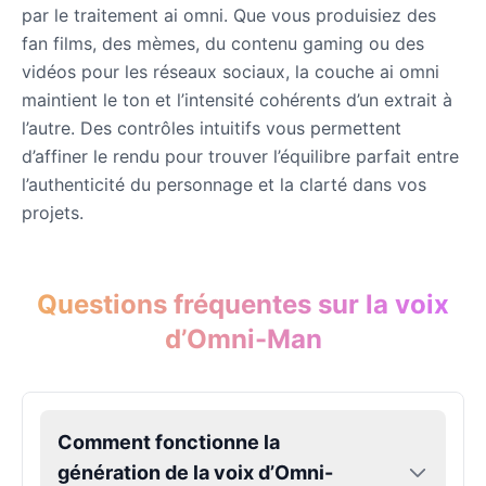
par le traitement ai omni. Que vous produisiez des
fan films, des mèmes, du contenu gaming ou des
Eric Cartman
vidéos pour les réseaux sociaux, la couche ai omni
Male
@BunnyMint
maintient le ton et l’intensité cohérents d’un extrait à
l’autre. Des contrôles intuitifs vous permettent
d’affiner le rendu pour trouver l’équilibre parfait entre
Felonius Gru
Male
@AetherNova
l’authenticité du personnage et la clarté dans vos
projets.
Francine Smith
Female
@MoonDiary
Questions fréquentes sur la voix
d’Omni-Man
Freddy Fazbear
Male
@CuppaKing
Comment fonctionne la
Garfield
Male
@SynthRift
génération de la voix d’Omni-