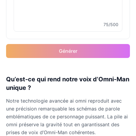
Male
@MoonDiary
75/500
Buzz Lightyear
Male
@SilentNova
Générer
Caillou
Male
@ByteFlow
Caine
Qu’est-ce qui rend notre voix d’Omni-Man
Male
@MoonlitEcho
unique ?
Notre technologie avancée ai omni reproduit avec
Cyn
une précision remarquable les schémas de parole
Female
@CherryNova
emblématiques de ce personnage puissant. La pile ai
omni préserve la gravité tout en garantissant des
Daddy Pig
prises de voix d’Omni-Man cohérentes.