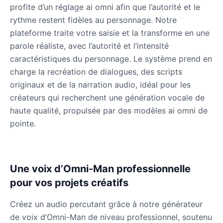
profite d’un réglage ai omni afin que l’autorité et le
rythme restent fidèles au personnage. Notre
plateforme traite votre saisie et la transforme en une
Dobby
Male
@NeonCipher
parole réaliste, avec l’autorité et l’intensité
caractéristiques du personnage. Le système prend en
charge la recréation de dialogues, des scripts
Dory
originaux et de la narration audio, idéal pour les
Female
@BlueWillow
créateurs qui recherchent une génération vocale de
haute qualité, propulsée par des modèles ai omni de
Ducky
pointe.
Male
@PeachyCloud
Elastigirl
Une voix d’Omni-Man professionnelle
Female
@VoidWalke
pour vos projets créatifs
Créez un audio percutant grâce à notre générateur
Elsa Frozen
de voix d’Omni-Man de niveau professionnel, soutenu
Female
@EagleEyes_USA