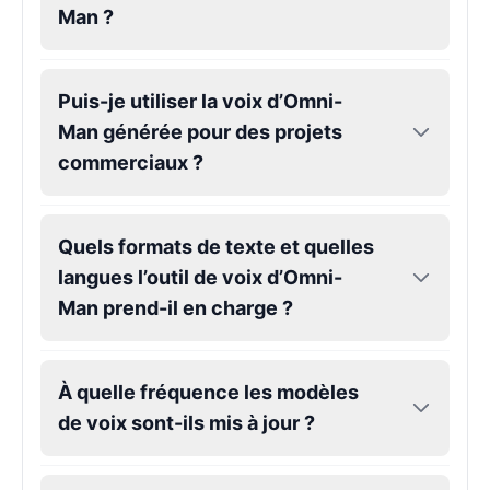
Man ?
Gojo
Male
@SherwoodForest
Puis-je utiliser la voix d’Omni-
Man générée pour des projets
Goku
commerciaux ?
Male
@ChillVibes_LA
Quels formats de texte et quelles
Goofy
Male
@OrionPulse
langues l’outil de voix d’Omni-
Man prend-il en charge ?
Griffith
Male
@ByteFlow
À quelle fréquence les modèles
de voix sont-ils mis à jour ?
Grinch
Male
@PuffyStar