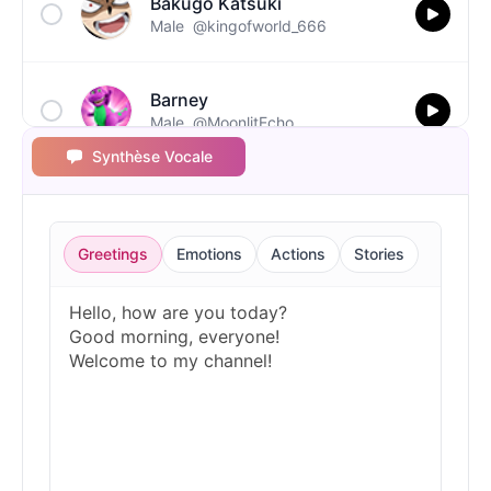
Bakugo Katsuki
Male
@kingofworld_666
Barney
Male
@MoonlitEcho
Synthèse Vocale
Bluey
Female
@EchoVale
Greetings
Emotions
Actions
Stories
BMO
Male
@IdeaSynth
Bonzi Buddy
Male
@PeachyCloud
Bugs Bunny