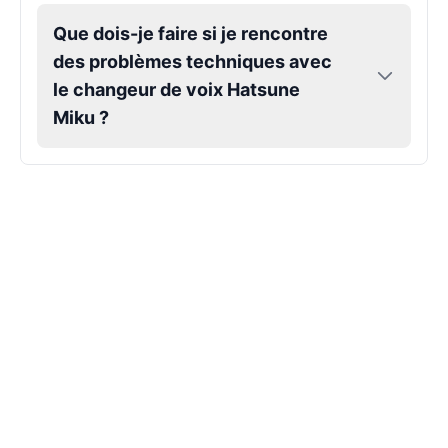
Que dois-je faire si je rencontre
Hank Hill
des problèmes techniques avec
Male
@VoidWalke
le changeur de voix Hatsune
Miku ?
Harley Quinn
Male
@IdeaSynth
Hatsune Miku
Female
@MarcusStone
Herbert
Male
@ByteFlow
Husk
Male
@EchoStrike