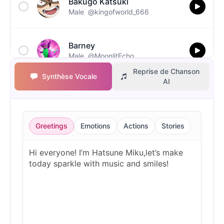
Bakugo Katsuki
Male
@kingofworld_666
Barney
Male
@MoonlitEcho
Reprise de Chanson
Synthèse Vocale
AI
Bluey
Female
@EchoVale
Greetings
Emotions
Actions
Stories
BMO
Male
@IdeaSynth
Bonzi Buddy
Male
@PeachyCloud
Bugs Bunny