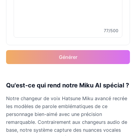
Male
@MoonDiary
Buzz Lightyear
77/500
Male
@SilentNova
Caillou
Générer
Male
@ByteFlow
Caine
Qu'est-ce qui rend notre Miku AI spécial ?
Male
@MoonlitEcho
Notre changeur de voix Hatsune Miku avancé recrée
Cyn
les modèles de parole emblématiques de ce
Female
@CherryNova
personnage bien-aimé avec une précision
remarquable. Contrairement aux changeurs audio de
base, notre système capture des nuances vocales
Daddy Pig