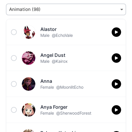
Alastor
Male
@EchoVale
Angel Dust
Male
@Kairox
Anna
Female
@MoonlitEcho
Anya Forger
Female
@SherwoodForest