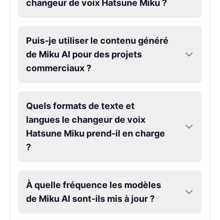
changeur de voix Hatsune Miku ?
Gojo
Male
@SherwoodForest
Puis-je utiliser le contenu généré
de Miku AI pour des projets
commerciaux ?
Goku
Male
@ChillVibes_LA
Quels formats de texte et
Goofy
langues le changeur de voix
Male
@OrionPulse
Hatsune Miku prend-il en charge
?
Griffith
Male
@ByteFlow
À quelle fréquence les modèles
Grinch
de Miku AI sont-ils mis à jour ?
Male
@PuffyStar