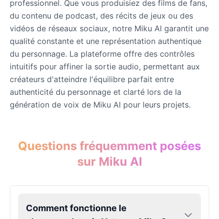
professionnel. Que vous produisiez des films de fans,
du contenu de podcast, des récits de jeux ou des
vidéos de réseaux sociaux, notre Miku AI garantit une
Eric Cartman
Male
@BunnyMint
qualité constante et une représentation authentique
du personnage. La plateforme offre des contrôles
intuitifs pour affiner la sortie audio, permettant aux
Felonius Gru
créateurs d'atteindre l'équilibre parfait entre
Male
@AetherNova
authenticité du personnage et clarté lors de la
génération de voix de Miku AI pour leurs projets.
Francine Smith
Female
@MoonDiary
Questions fréquemment posées
Freddy Fazbear
sur Miku AI
Male
@CuppaKing
Garfield
Comment fonctionne le
Male
@SynthRift