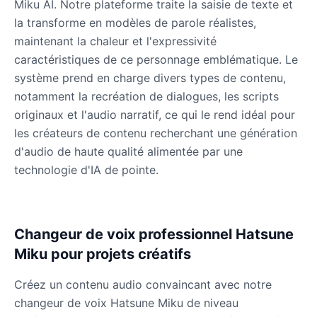
Miku AI. Notre plateforme traite la saisie de texte et
la transforme en modèles de parole réalistes,
maintenant la chaleur et l'expressivité
Dobby
caractéristiques de ce personnage emblématique. Le
Male
@NeonCipher
système prend en charge divers types de contenu,
notamment la recréation de dialogues, les scripts
Dory
originaux et l'audio narratif, ce qui le rend idéal pour
Female
@BlueWillow
les créateurs de contenu recherchant une génération
d'audio de haute qualité alimentée par une
technologie d'IA de pointe.
Ducky
Male
@PeachyCloud
Changeur de voix professionnel Hatsune
Elastigirl
Female
@VoidWalke
Miku pour projets créatifs
Créez un contenu audio convaincant avec notre
Elsa Frozen
changeur de voix Hatsune Miku de niveau
Female
@EagleEyes_USA