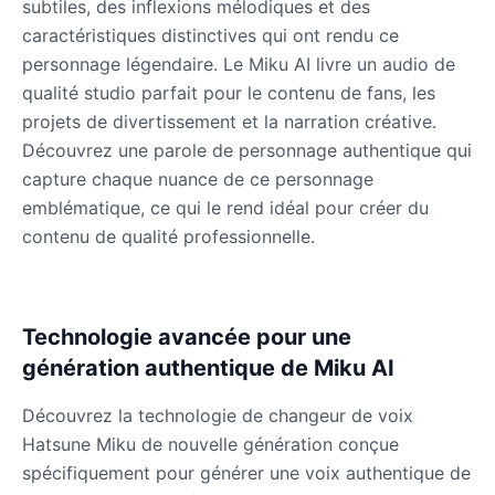
subtiles, des inflexions mélodiques et des
Male
@QuantumRune
caractéristiques distinctives qui ont rendu ce
personnage légendaire. Le Miku AI livre un audio de
Dalek
qualité studio parfait pour le contenu de fans, les
Male
@MoonDiary
projets de divertissement et la narration créative.
Découvrez une parole de personnage authentique qui
capture chaque nuance de ce personnage
Daredevil
Male
@ByteFlow
emblématique, ce qui le rend idéal pour créer du
contenu de qualité professionnelle.
Deku
Male
@kingofworld_666
Technologie avancée pour une
génération authentique de Miku AI
Denji
Male
@MoonDiary
Découvrez la technologie de changeur de voix
Hatsune Miku de nouvelle génération conçue
Denji
spécifiquement pour générer une voix authentique de
Male
@WindStory