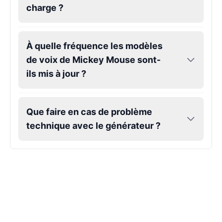
Male
@SynthRift
charge ?
Gojo
À quelle fréquence les modèles
Male
@SherwoodForest
de voix de Mickey Mouse sont-
ils mis à jour ?
Goku
Male
@ChillVibes_LA
Que faire en cas de problème
Goofy
technique avec le générateur ?
Male
@OrionPulse
Griffith
Male
@ByteFlow
Grinch
Male
@PuffyStar