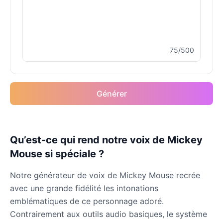
Bugs Bunny
Male
@MoonDiary
75/500
Buzz Lightyear
Male
@SilentNova
Générer
Caillou
Male
@ByteFlow
Caine
Qu’est-ce qui rend notre voix de Mickey
Male
@MoonlitEcho
Mouse si spéciale ?
Notre générateur de voix de Mickey Mouse recrée
Cyn
avec une grande fidélité les intonations
Female
@CherryNova
emblématiques de ce personnage adoré.
Contrairement aux outils audio basiques, le système