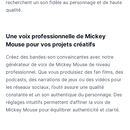
recherchent un son fidèle au personnage et de haute
Male
@WindStory
qualité.
Dobby
Male
@NeonCipher
Une voix professionnelle de Mickey
Mouse pour vos projets créatifs
Dory
Créez des bandes-son convaincantes avec notre
Female
@BlueWillow
générateur de voix de Mickey Mouse de niveau
professionnel. Que vous produisiez des fan films, des
Ducky
podcasts, des narrations de jeux ou des vidéos pour
Male
@PeachyCloud
les réseaux sociaux, l’outil assure une qualité
constante et un son authentique du personnage. Des
Elastigirl
réglages intuitifs permettent d’affiner la voix de
Female
@VoidWalke
Mickey Mouse pour équilibrer authenticité et clarté.
Elsa Frozen