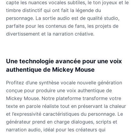
Daddy Pig
capte les nuances vocales subtiles, le ton joyeux et le
Male
@QuantumRune
timbre distinctif qui ont fait la légende du
personnage. La sortie audio est de qualité studio,
parfaite pour les contenus de fans, les projets de
Dalek
divertissement et la narration créative.
Male
@MoonDiary
Daredevil
Une technologie avancée pour une voix
Male
@ByteFlow
authentique de Mickey Mouse
Deku
Profitez d’une synthèse vocale nouvelle génération
Male
@kingofworld_666
conçue pour produire une voix authentique de
Mickey Mouse. Notre plateforme transforme votre
texte en parole réaliste tout en préservant la chaleur
Denji
et l’expressivité caractéristiques du personnage. Le
Male
@MoonDiary
générateur prend en charge dialogues, scripts et
narration audio, idéal pour les créateurs qui
Denji