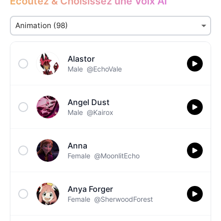
Écoutez & Choisissez une Voix AI
Alastor
Male
@EchoVale
Angel Dust
Male
@Kairox
Anna
Female
@MoonlitEcho
Anya Forger
Female
@SherwoodForest