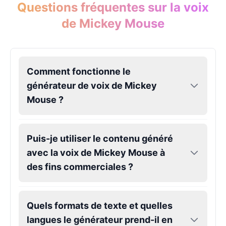
Questions fréquentes sur la voix
Female
@EagleEyes_USA
de Mickey Mouse
Eric Cartman
Male
@BunnyMint
Comment fonctionne le
Felonius Gru
générateur de voix de Mickey
Male
@AetherNova
Mouse ?
Francine Smith
Puis-je utiliser le contenu généré
Female
@MoonDiary
avec la voix de Mickey Mouse à
des fins commerciales ?
Freddy Fazbear
Male
@CuppaKing
Quels formats de texte et quelles
Garfield
langues le générateur prend-il en