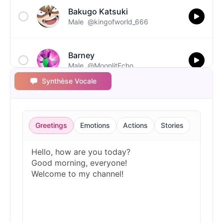
Bakugo Katsuki
Male
@kingofworld_666
Barney
Male
@MoonlitEcho
Synthèse Vocale
Bluey
Female
@EchoVale
Greetings
Emotions
Actions
Stories
BMO
Male
@IdeaSynth
Bonzi Buddy
Male
@PeachyCloud