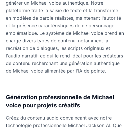
générer un Michael voice authentique. Notre
plateforme traite la saisie de texte et la transforme
en modèles de parole réalistes, maintenant l'autorité
James Hetfield
et la présence caractéristiques de ce personnage
Male
@BenHarris
emblématique. Le système de Michael voice prend en
charge divers types de contenu, notamment la
James Spader
recréation de dialogues, les scripts originaux et
Male
@DreamCompiler
l'audio narratif, ce qui le rend idéal pour les créateurs
de contenu recherchant une génération authentique
Jennifer Aniston
de Michael voice alimentée par l'IA de pointe.
Female
@NYCgirl2009
Jennifer Coolidge
Génération professionnelle de Michael
Female
@DreamCompiler
voice pour projets créatifs
Créez du contenu audio convaincant avec notre
John Cena
technologie professionnelle Michael Jackson AI. Que
Male
@DarkVector