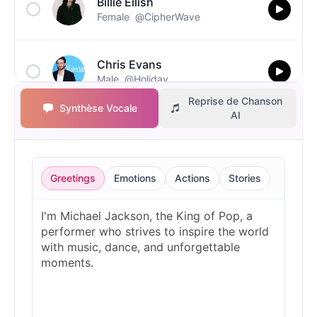
Billie Eilish
Female
@CipherWave
Chris Evans
Male
@Holiday
Reprise de Chanson
Synthèse Vocale
AI
Christopher Walken
Male
@Kairox
Greetings
Emotions
Actions
Stories
David Attenborough
Male
@Lucas
Diddy
Male
@MoonPetal
Drake