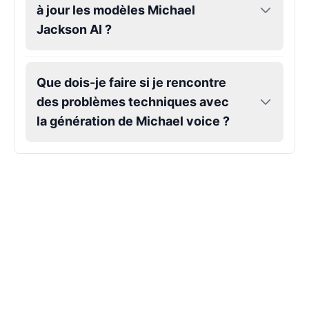
à jour les modèles Michael
Jackson AI ?
Markiplier
Male
@EchoVector
Que dois-je faire si je rencontre
Matthew Mcconaughey
des problèmes techniques avec
Male
@EchoVale
la génération de Michael voice ?
Megan Thee Stallion
Female
@KingArthur
Michael Jackson
Male
@PixelSpecter
Miley Cyrus
Female
@EchoVector