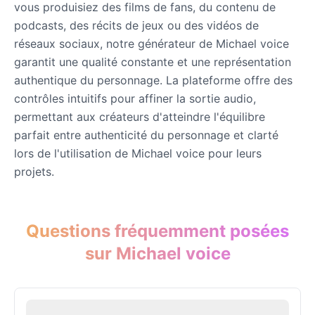
vous produisiez des films de fans, du contenu de
podcasts, des récits de jeux ou des vidéos de
John Lennon
réseaux sociaux, notre générateur de Michael voice
Male
@KingArthur
garantit une qualité constante et une représentation
authentique du personnage. La plateforme offre des
contrôles intuitifs pour affiner la sortie audio,
Juice WRLD
permettant aux créateurs d'atteindre l'équilibre
Male
@CipherWave
parfait entre authenticité du personnage et clarté
lors de l'utilisation de Michael voice pour leurs
Justin Bieber
projets.
Male
@Serena
Justin Bieber(Young)
Questions fréquemment posées
Male
@LucasMorgan
sur Michael voice
Keanu Reeves
Male
@Holiday