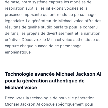
de base, notre système capture les modèles de
Male
@KingArthur
respiration subtils, les inflexions vocales et la
présence imposante qui ont rendu ce personnage
Ice Spice
légendaire. Le générateur de Michael voice offre des
Female
@KingArthur
résultats de qualité studio parfaits pour le contenu
de fans, les projets de divertissement et la narration
Jack Black
créative. Découvrez le Michael voice authentique qui
Male
@EchoVector
capture chaque nuance de ce personnage
emblématique.
Jacksepticeye
Male
@DreamCompiler
Technologie avancée Michael Jackson AI
pour la génération authentique de
Jake Paul
Male
@MoonPetal
Michael voice
Découvrez la technologie de nouvelle génération
James Earl Jones
Michael Jackson AI conçue spécifiquement pour
Male
@Lucas