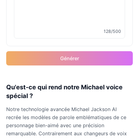
Male
@MapleLeaf_88
Elvis Presley
128/500
Male
@PeachyCloud
Emilia Clarke
Générer
Female
@NYCgirl2009
Eminem
Qu'est-ce qui rend notre Michael voice
Male
@KingArthur
spécial ?
Emma Waston
Notre technologie avancée Michael Jackson AI
Female
@GamingPro365
recrée les modèles de parole emblématiques de ce
personnage bien-aimé avec une précision
remarquable. Contrairement aux changeurs de voix
Gavin Newsom