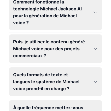
Comment fonctionne la
technologie Michael Jackson AI
Kendrick Lamar
pour la génération de Michael
Male
@Lucas
voice ?
Kesha
Female
@AmeliaCarter
Puis-je utiliser le contenu généré
Michael voice pour des projets
commerciaux ?
Lady Gaga
Female
@BunnyMeteor
Quels formats de texte et
LeBron James
langues le système de Michael
Male
@Holiday
voice prend-il en charge ?
Liam Neeson
Male
@CipherWave
À quelle fréquence mettez-vous