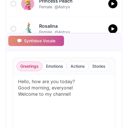
Princess Peach
Female
@Astryx
Rosalina
Female
@Astryx
Synthèse Vocale
Toad
Male
@Astryx
Greetings
Emotions
Actions
Stories