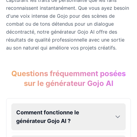
capturant les traits de personnalité que les fans
reconnaissent instantanément. Que vous ayez besoin
Gojo
d'une voix intense de Gojo pour des scènes de
Male
@SherwoodForest
combat ou de tons détendus pour un dialogue
décontracté, notre générateur Gojo AI offre des
résultats de qualité professionnelle avec une sortie
Goku
au son naturel qui améliore vos projets créatifs.
Male
@ChillVibes_LA
Goofy
Questions fréquemment posées
Male
@OrionPulse
sur le générateur Gojo AI
Griffith
Male
@ByteFlow
Comment fonctionne le
générateur Gojo AI ?
Grinch
Male
@PuffyStar