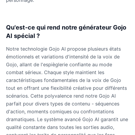
personnage.
Eric Cartman
Male
@BunnyMint
Qu'est-ce qui rend notre générateur Gojo
AI spécial ?
Felonius Gru
Notre technologie Gojo AI propose plusieurs états
Male
@AetherNova
émotionnels et variations d'intensité de la voix de
Gojo, allant de l'espièglerie confiante au mode
Francine Smith
combat sérieux. Chaque style maintient les
Female
@MoonDiary
caractéristiques fondamentales de la voix de Gojo
tout en offrant une flexibilité créative pour différents
scénarios. Cette polyvalence rend notre Gojo AI
Freddy Fazbear
parfait pour divers types de contenu - séquences
Male
@CuppaKing
d'action, moments comiques ou confrontations
dramatiques. Le système avancé Gojo AI garantit une
Garfield
qualité constante dans toutes les sorties audio,
Male
@SynthRift