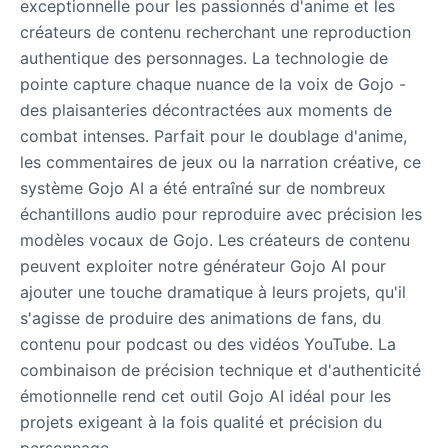
exceptionnelle pour les passionnés d'anime et les
créateurs de contenu recherchant une reproduction
authentique des personnages. La technologie de
Dobby
pointe capture chaque nuance de la voix de Gojo -
Male
@NeonCipher
des plaisanteries décontractées aux moments de
combat intenses. Parfait pour le doublage d'anime,
Dory
les commentaires de jeux ou la narration créative, ce
Female
@BlueWillow
système Gojo AI a été entraîné sur de nombreux
échantillons audio pour reproduire avec précision les
modèles vocaux de Gojo. Les créateurs de contenu
Ducky
Male
@PeachyCloud
peuvent exploiter notre générateur Gojo AI pour
ajouter une touche dramatique à leurs projets, qu'il
s'agisse de produire des animations de fans, du
Elastigirl
contenu pour podcast ou des vidéos YouTube. La
Female
@VoidWalke
combinaison de précision technique et d'authenticité
émotionnelle rend cet outil Gojo AI idéal pour les
Elsa Frozen
projets exigeant à la fois qualité et précision du
Female
@EagleEyes_USA