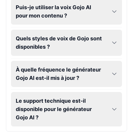
Puis-je utiliser la voix Gojo AI
Hank Hill
pour mon contenu ?
Male
@VoidWalke
Quels styles de voix de Gojo sont
Harley Quinn
Male
@IdeaSynth
disponibles ?
Hatsune Miku
À quelle fréquence le générateur
Female
@MarcusStone
Gojo AI est-il mis à jour ?
Herbert
Male
@ByteFlow
Le support technique est-il
disponible pour le générateur
Husk
Gojo AI ?
Male
@EchoStrike