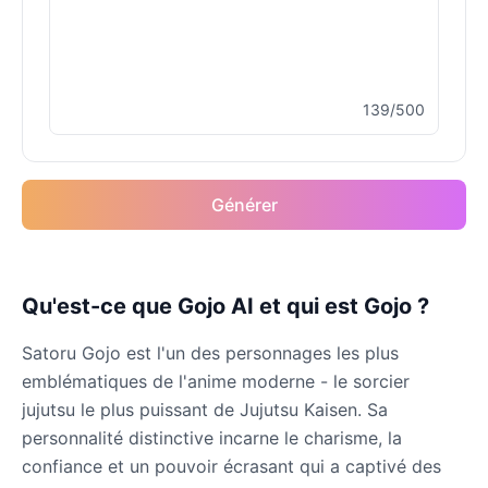
Male
@MoonDiary
Buzz Lightyear
139/500
Male
@SilentNova
Caillou
Générer
Male
@ByteFlow
Caine
Qu'est-ce que Gojo AI et qui est Gojo ?
Male
@MoonlitEcho
Satoru Gojo est l'un des personnages les plus
Cyn
emblématiques de l'anime moderne - le sorcier
Female
@CherryNova
jujutsu le plus puissant de Jujutsu Kaisen. Sa
personnalité distinctive incarne le charisme, la
confiance et un pouvoir écrasant qui a captivé des
Daddy Pig