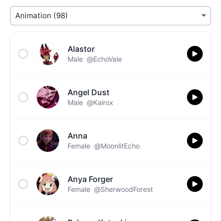
Alastor
Male
@EchoVale
Angel Dust
Male
@Kairox
Anna
Female
@MoonlitEcho
Anya Forger
Female
@SherwoodForest