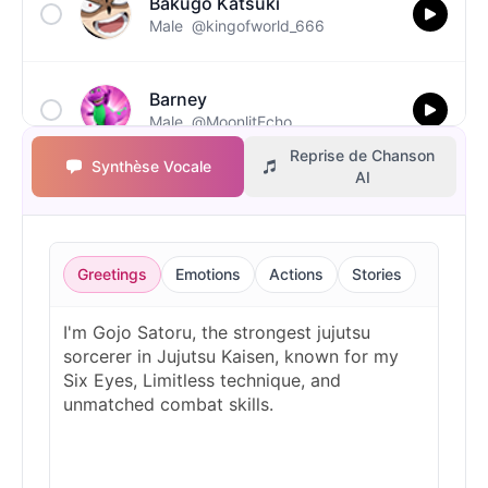
Bakugo Katsuki
Male
@kingofworld_666
Barney
Male
@MoonlitEcho
Reprise de Chanson
Synthèse Vocale
AI
Bluey
Female
@EchoVale
Greetings
Emotions
Actions
Stories
BMO
Male
@IdeaSynth
Bonzi Buddy
Male
@PeachyCloud
Bugs Bunny