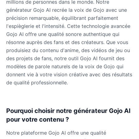
millions de personnes dans le monde. Notre
Male
@QuantumRune
générateur Gojo AI recrée la voix de Gojo avec une
précision remarquable, équilibrant parfaitement
Dalek
l'espièglerie et l'intensité. Cette technologie avancée
Male
@MoonDiary
Gojo AI offre une qualité sonore authentique qui
résonne auprès des fans et des créateurs. Que vous
produisiez du contenu d'anime, des vidéos de jeu ou
Daredevil
Male
@ByteFlow
des projets de fans, notre outil Gojo AI fournit des
modèles de parole naturels de la voix de Gojo qui
donnent vie à votre vision créative avec des résultats
Deku
de qualité professionnelle.
Male
@kingofworld_666
Denji
Pourquoi choisir notre générateur Gojo AI
Male
@MoonDiary
pour votre contenu ?
Denji
Notre plateforme Gojo AI offre une qualité
Male
@WindStory