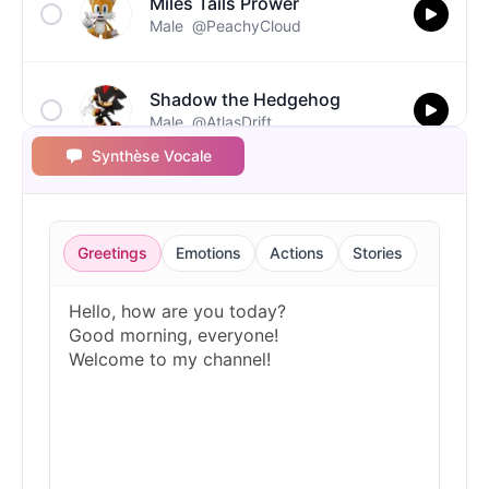
Miles Tails Prower
Male
@PeachyCloud
Shadow the Hedgehog
Male
@AtlasDrift
Synthèse Vocale
Silver the Hedgehog
Male
@BlueWillow
Greetings
Emotions
Actions
Stories
Sonic the Hedgehog
Male
@Cheeky_Lad