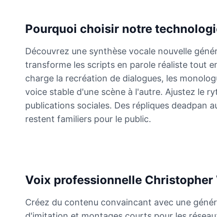
Elvis Presley
Pourquoi choisir notre technolog
Male
@PeachyCloud
Découvrez une synthèse vocale nouvelle généra
transforme les scripts en parole réaliste tout e
Emilia Clarke
Female
@NYCgirl2009
charge la recréation de dialogues, les monolog
voice stable d'une scène à l'autre. Ajustez le 
publications sociales. Des répliques deadpan au
Eminem
restent familiers pour le public.
Male
@KingArthur
Emma Waston
Female
@GamingPro365
Voix professionnelle Christopher 
Gavin Newsom
Créez du contenu convaincant avec une généra
Male
@KingArthur
d'imitation et montages courts pour les résea