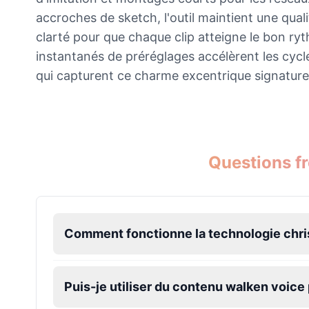
accroches de sketch, l'outil maintient une qual
Ice Spice
clarté pour que chaque clip atteigne le bon ry
Female
@KingArthur
instantanés de préréglages accélèrent les cycl
qui capturent ce charme excentrique signature
Jack Black
Male
@EchoVector
Jacksepticeye
Questions f
Male
@DreamCompiler
Jake Paul
Male
@MoonPetal
Comment fonctionne la technologie chri
James Earl Jones
Puis-je utiliser du contenu walken voic
Male
@Lucas