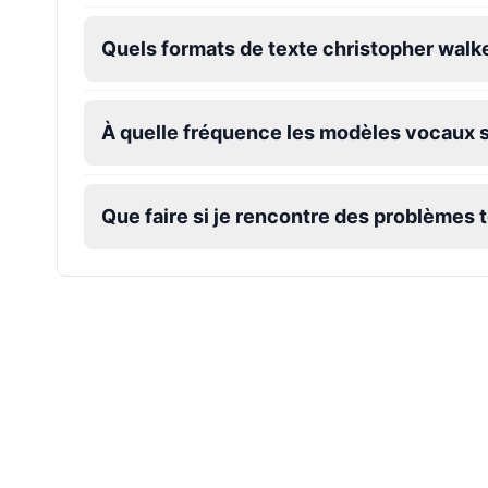
James Hetfield
Quels formats de texte christopher walke
Male
@BenHarris
À quelle fréquence les modèles vocaux so
James Spader
Male
@DreamCompiler
Que faire si je rencontre des problèmes
Jennifer Aniston
Female
@NYCgirl2009
Jennifer Coolidge
Female
@DreamCompiler
John Cena
Male
@DarkVector