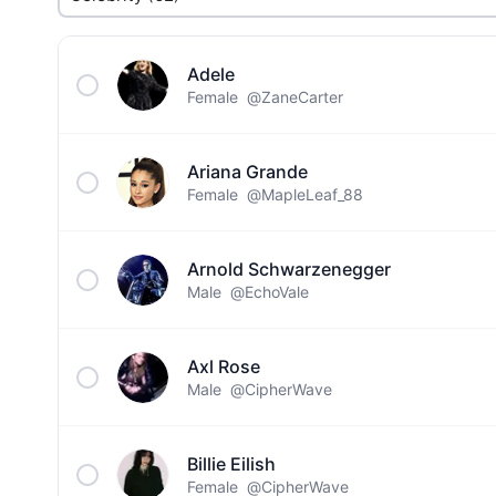
Adele
Female
@ZaneCarter
Ariana Grande
Female
@MapleLeaf_88
Arnold Schwarzenegger
Male
@EchoVale
Axl Rose
Male
@CipherWave
Billie Eilish
Female
@CipherWave