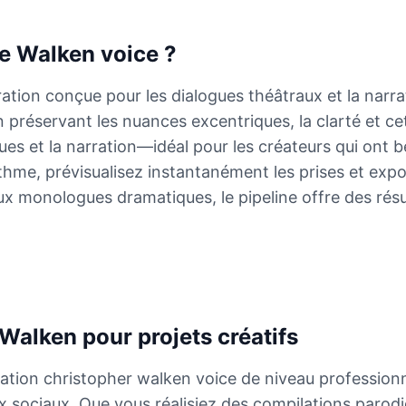
ie Walken voice ?
tion conçue pour les dialogues théâtraux et la narra
n préservant les nuances excentriques, la clarté et ce
ues et la narration—idéal pour les créateurs qui ont 
rythme, prévisualisez instantanément les prises et ex
x monologues dramatiques, le pipeline offre des résult
Walken pour projets créatifs
tion christopher walken voice de niveau profession
ux sociaux. Que vous réalisiez des compilations par