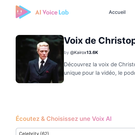
Accueil
Free AI Cover & AI Voice Over
Voix de Christo
by
@Kairox
13.6K
Découvrez la voix de Chris
unique pour la vidéo, le pod
Écoutez & Choisissez une Voix AI