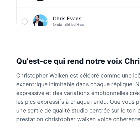
Chris Evans
Male
@Holiday
Christopher Walken
Male
@Kairox
Qu'est-ce qui rend notre voix Chr
David Attenborough
Christopher Walken est célébré comme une icôn
Male
@Lucas
excentrique inimitable dans chaque réplique.
expressive et des variations émotionnelles créd
Diddy
les pics expressifs à chaque rendu. Que vous p
Male
@MoonPetal
une sortie de qualité studio centrée sur le ton
prestation christopher walken voice cohérente,
Drake
Male
@MapleLeaf_88