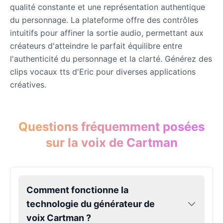
qualité constante et une représentation authentique
du personnage. La plateforme offre des contrôles
Eric Cartman
intuitifs pour affiner la sortie audio, permettant aux
Male
@BunnyMint
créateurs d'atteindre le parfait équilibre entre
l'authenticité du personnage et la clarté. Générez des
clips vocaux tts d'Eric pour diverses applications
Felonius Gru
Male
@AetherNova
créatives.
Francine Smith
Questions fréquemment posées
Female
@MoonDiary
sur la voix de Cartman
Freddy Fazbear
Male
@CuppaKing
Comment fonctionne la
technologie du générateur de
Garfield
Male
@SynthRift
voix Cartman ?