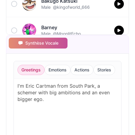
Bakugo Katsuki
Male
@kingofworld_666
Barney
Male
@MoonlitEcho
Synthèse Vocale
Bluey
Female
@EchoVale
Greetings
Emotions
Actions
Stories
BMO
Male
@IdeaSynth
Bonzi Buddy
Male
@PeachyCloud
Bugs Bunny