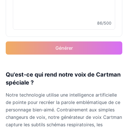
Male
@MoonDiary
86/500
Buzz Lightyear
Male
@SilentNova
Générer
Caillou
Male
@ByteFlow
Caine
Qu'est-ce qui rend notre voix de Cartman
Male
@MoonlitEcho
spéciale ?
Notre technologie utilise une intelligence artificielle
Cyn
de pointe pour recréer la parole emblématique de ce
Female
@CherryNova
personnage bien-aimé. Contrairement aux simples
changeurs de voix, notre générateur de voix Cartman
Daddy Pig
capture les subtils schémas respiratoires, les