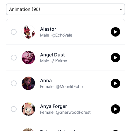
Alastor
Male
@EchoVale
Angel Dust
Male
@Kairox
Anna
Female
@MoonlitEcho
Anya Forger
Female
@SherwoodForest