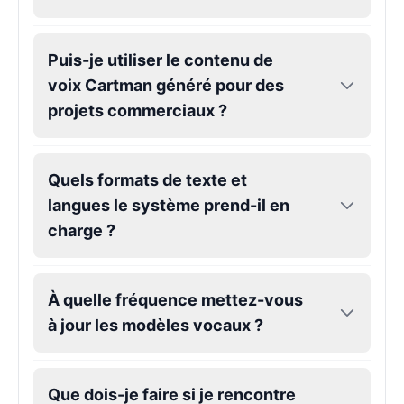
Gojo
Puis-je utiliser le contenu de
Male
@SherwoodForest
voix Cartman généré pour des
projets commerciaux ?
Goku
Male
@ChillVibes_LA
Quels formats de texte et
Goofy
langues le système prend-il en
Male
@OrionPulse
charge ?
Griffith
À quelle fréquence mettez-vous
Male
@ByteFlow
à jour les modèles vocaux ?
Grinch
Male
@PuffyStar
Que dois-je faire si je rencontre