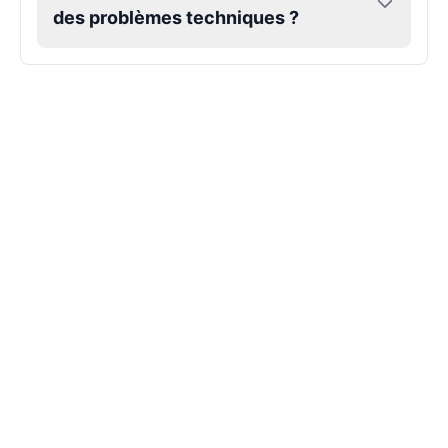
des problèmes techniques ?
Hank Hill
Male
@VoidWalke
Harley Quinn
Male
@IdeaSynth
Hatsune Miku
Female
@MarcusStone
Herbert
Male
@ByteFlow
Husk
Male
@EchoStrike