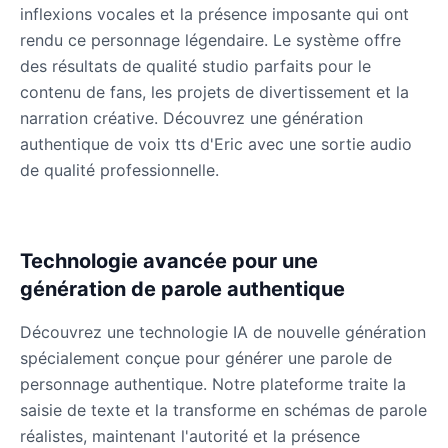
Male
@QuantumRune
inflexions vocales et la présence imposante qui ont
rendu ce personnage légendaire. Le système offre
des résultats de qualité studio parfaits pour le
Dalek
contenu de fans, les projets de divertissement et la
Male
@MoonDiary
narration créative. Découvrez une génération
authentique de voix tts d'Eric avec une sortie audio
Daredevil
de qualité professionnelle.
Male
@ByteFlow
Deku
Technologie avancée pour une
Male
@kingofworld_666
génération de parole authentique
Découvrez une technologie IA de nouvelle génération
Denji
spécialement conçue pour générer une parole de
Male
@MoonDiary
personnage authentique. Notre plateforme traite la
saisie de texte et la transforme en schémas de parole
Denji
réalistes, maintenant l'autorité et la présence
Male
@WindStory