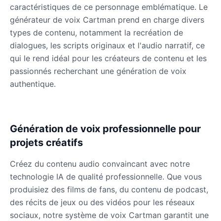
caractéristiques de ce personnage emblématique. Le
générateur de voix Cartman prend en charge divers
types de contenu, notamment la recréation de
Dobby
Male
@NeonCipher
dialogues, les scripts originaux et l'audio narratif, ce
qui le rend idéal pour les créateurs de contenu et les
passionnés recherchant une génération de voix
Dory
authentique.
Female
@BlueWillow
Ducky
Génération de voix professionnelle pour
Male
@PeachyCloud
projets créatifs
Elastigirl
Créez du contenu audio convaincant avec notre
Female
@VoidWalke
technologie IA de qualité professionnelle. Que vous
produisiez des films de fans, du contenu de podcast,
des récits de jeux ou des vidéos pour les réseaux
Elsa Frozen
sociaux, notre système de voix Cartman garantit une
Female
@EagleEyes_USA