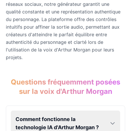
réseaux sociaux, notre générateur garantit une
qualité constante et une représentation authentique
Minos Primel
du personnage. La plateforme offre des contrôles
Male
@EchoFlux
intuitifs pour affiner la sortie audio, permettant aux
créateurs d'atteindre le parfait équilibre entre
authenticité du personnage et clarté lors de
MR. Ant Tenna
Male
@BlueWillow
l'utilisation de la voix d'Arthur Morgan pour leurs
projets.
News Guy(Bloxburg)
Male
@NovaEdge
Questions fréquemment posées
sur la voix d'Arthur Morgan
Ninja
Male
@StoryEngine
Comment fonctionne la
Phone Guy
Male
@MarcusStone
technologie IA d'Arthur Morgan ?