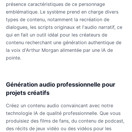
présence caractéristiques de ce personnage
emblématique. Le système prend en charge divers
types de contenu, notamment la recréation de
Mafioso
Male
@ByteFlow
dialogues, les scripts originaux et l'audio narratif, ce
qui en fait un outil idéal pour les créateurs de
contenu recherchant une génération authentique de
Marcus
la voix d'Arthur Morgan alimentée par une IA de
Male
@PeachyCloud
pointe.
Mario
Male
@Cheeky_Lad
Génération audio professionnelle pour
projets créatifs
Master Chief
Male
@EchoFlux
Créez un contenu audio convaincant avec notre
technologie IA de qualité professionnelle. Que vous
produisiez des films de fans, du contenu de podcast,
Michael De Santa
des récits de jeux vidéo ou des vidéos pour les
Male
@ChillVibes_LA