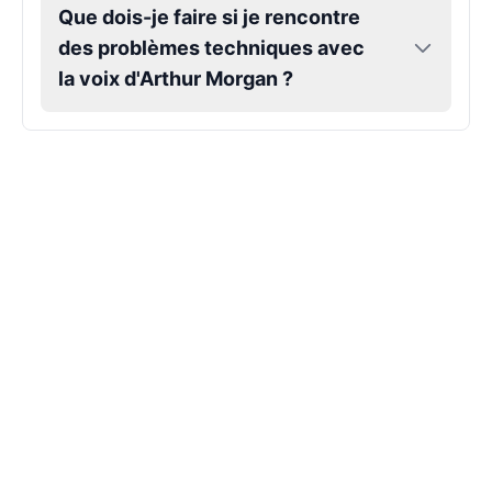
Que dois-je faire si je rencontre
Sonic the Hedgehog
des problèmes techniques avec
Male
@Cheeky_Lad
la voix d'Arthur Morgan ?
Trevor Belmont
Male
@SynthRift
William Afton
Male
@DarkVector