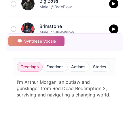
Big Boss
Male
@ByteFlow
Brimstone
Male
@BlueWillow
Synthèse Vocale
C00lkidd
Male
@PulseMatrix
Greetings
Emotions
Actions
Stories
Captain John Price
Male
@ByteFlow
Cave Johnson
Male
@MoonlitEcho
Dante