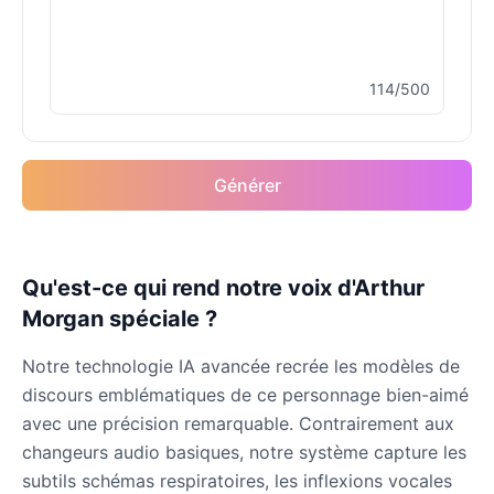
Male
@ByteFlow
114/500
Dutch van der Linde
Male
@SynthRift
Générer
Franklin Clinton
Male
@ChillVibes_LA
Gabriel
Qu'est-ce qui rend notre voix d'Arthur
Male
@EchoFlux
Morgan spéciale ?
Notre technologie IA avancée recrée les modèles de
GLaDOS
discours emblématiques de ce personnage bien-aimé
Female
@SilentNova
avec une précision remarquable. Contrairement aux
changeurs audio basiques, notre système capture les
Harley Sawyer
subtils schémas respiratoires, les inflexions vocales