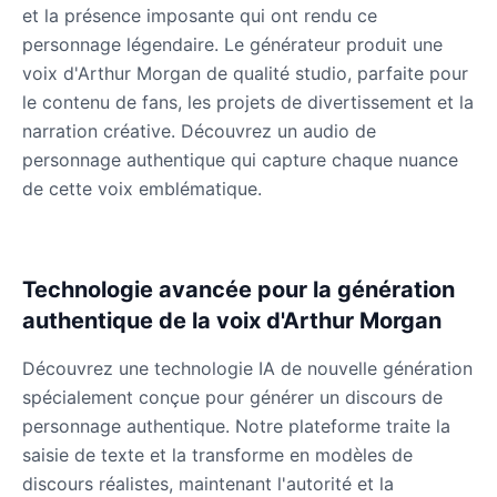
Male
@ByteFlow
et la présence imposante qui ont rendu ce
personnage légendaire. Le générateur produit une
voix d'Arthur Morgan de qualité studio, parfaite pour
Jevil
le contenu de fans, les projets de divertissement et la
Male
@BlueWillow
narration créative. Découvrez un audio de
personnage authentique qui capture chaque nuance
Jinx
de cette voix emblématique.
Female
@DreamCompiler
John Marston
Technologie avancée pour la génération
Male
@SynthRift
authentique de la voix d'Arthur Morgan
Découvrez une technologie IA de nouvelle génération
Kratos
spécialement conçue pour générer un discours de
Male
@BunnyMeteor
personnage authentique. Notre plateforme traite la
saisie de texte et la transforme en modèles de
Leon Kennedy
discours réalistes, maintenant l'autorité et la
Male
@IdeaSynth