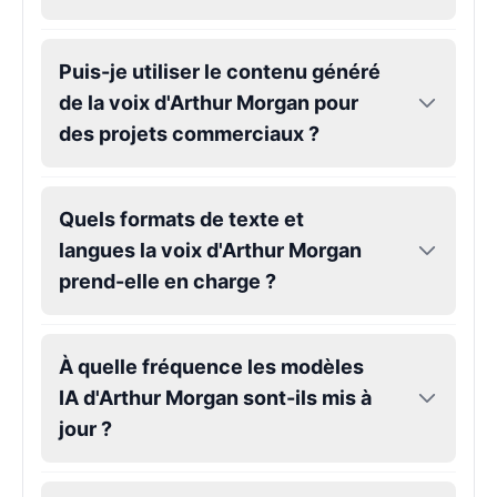
Piper
Puis-je utiliser le contenu généré
Female
@PaleNebula
de la voix d'Arthur Morgan pour
des projets commerciaux ?
Sadie Adler
Female
@SynthRift
Quels formats de texte et
langues la voix d'Arthur Morgan
Shadow Milk Cookie
Male
@BunnyMeteor
prend-elle en charge ?
Simon Belmont
À quelle fréquence les modèles
Male
@SynthRift
IA d'Arthur Morgan sont-ils mis à
jour ?
Simon Henriksson
Male
@ByteFlow