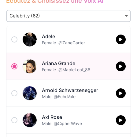
Écoutez & Choisissez une Voix AI
Adele
Female
@ZaneCarter
Ariana Grande
Female
@MapleLeaf_88
Arnold Schwarzenegger
Male
@EchoVale
Axl Rose
Male
@CipherWave