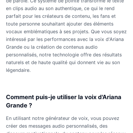
de parole. Ce système de pointe transforme le texte
Gavin Newsom
en clips audio au son authentique, ce qui le rend
Male
@KingArthur
parfait pour les créateurs de contenu, les fans et
toute personne souhaitant ajouter des éléments
Ice Spice
vocaux emblématiques à ses projets. Que vous soyez
Female
@KingArthur
intéressé par les performances avec la voix d'Ariana
Grande ou la création de contenus audio
Jack Black
personnalisés, notre technologie offre des résultats
Male
@EchoVector
naturels et de haute qualité qui donnent vie au son
légendaire.
Jacksepticeye
Male
@DreamCompiler
Comment puis-je utiliser la voix d'Ariana
Grande ?
Jake Paul
Male
@MoonPetal
En utilisant notre générateur de voix, vous pouvez
créer des messages audio personnalisés, des
James Earl Jones