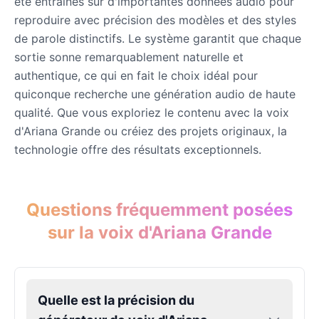
été entraînés sur d'importantes données audio pour
Male
@DarkVector
reproduire avec précision des modèles et des styles
de parole distinctifs. Le système garantit que chaque
John Lennon
sortie sonne remarquablement naturelle et
Male
@KingArthur
authentique, ce qui en fait le choix idéal pour
quiconque recherche une génération audio de haute
qualité. Que vous exploriez le contenu avec la voix
Juice WRLD
d'Ariana Grande ou créiez des projets originaux, la
Male
@CipherWave
technologie offre des résultats exceptionnels.
Justin Bieber
Male
@Serena
Questions fréquemment posées
sur la voix d'Ariana Grande
Justin Bieber(Young)
Male
@LucasMorgan
Quelle est la précision du
Keanu Reeves