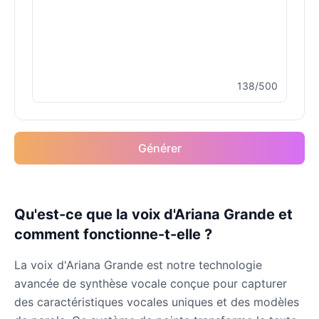
Drake
Male
@MapleLeaf_88
Elvis Presley
138/500
Male
@PeachyCloud
Emilia Clarke
Générer
Female
@NYCgirl2009
Eminem
Qu'est-ce que la voix d'Ariana Grande et
Male
@KingArthur
comment fonctionne-t-elle ?
Emma Waston
La voix d'Ariana Grande est notre technologie
Female
@GamingPro365
avancée de synthèse vocale conçue pour capturer
des caractéristiques vocales uniques et des modèles