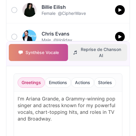
Billie Eilish
Female
@CipherWave
Chris Evans
Male
@Holiday
Reprise de Chanson
Synthèse Vocale
AI
Christopher Walken
Male
@Kairox
Greetings
Emotions
Actions
Stories
David Attenborough
Male
@Lucas
Diddy
Male
@MoonPetal