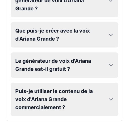
générateur de voix d'Ariana
Male
@Holiday
Grande ?
Kendrick Lamar
Male
@Lucas
Que puis-je créer avec la voix
d'Ariana Grande ?
Kesha
Female
@AmeliaCarter
Le générateur de voix d'Ariana
Grande est-il gratuit ?
Lady Gaga
Female
@BunnyMeteor
Puis-je utiliser le contenu de la
LeBron James
voix d'Ariana Grande
Male
@Holiday
commercialement ?
Liam Neeson
Male
@CipherWave