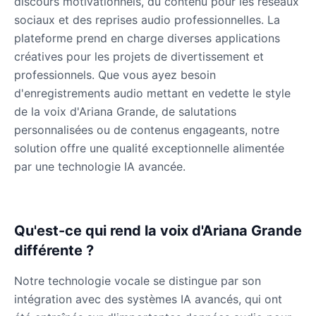
discours motivationnels, du contenu pour les réseaux
Male
@Lucas
sociaux et des reprises audio professionnelles. La
plateforme prend en charge diverses applications
créatives pour les projets de divertissement et
James Hetfield
professionnels. Que vous ayez besoin
Male
@BenHarris
d'enregistrements audio mettant en vedette le style
de la voix d'Ariana Grande, de salutations
James Spader
personnalisées ou de contenus engageants, notre
Male
@DreamCompiler
solution offre une qualité exceptionnelle alimentée
par une technologie IA avancée.
Jennifer Aniston
Female
@NYCgirl2009
Qu'est-ce qui rend la voix d'Ariana Grande
Jennifer Coolidge
différente ?
Female
@DreamCompiler
Notre technologie vocale se distingue par son
intégration avec des systèmes IA avancés, qui ont
John Cena