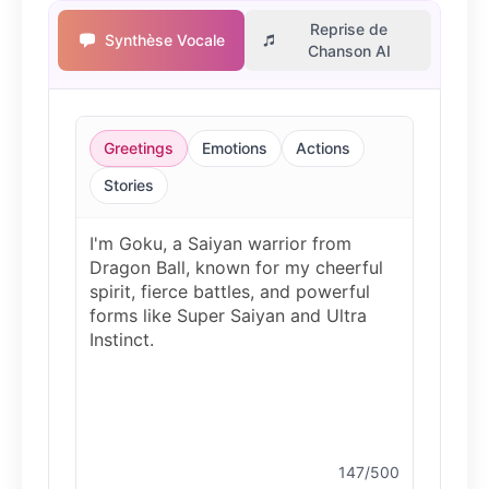
Reprise de
Synthèse Vocale
Chanson AI
Bluey
Female
@EchoVale
Greetings
Emotions
Actions
BMO
Stories
Male
@IdeaSynth
Bonzi Buddy
Male
@PeachyCloud
Bugs Bunny
Male
@MoonDiary
Buzz Lightyear
147/500
Male
@SilentNova