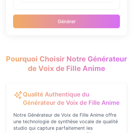
Caillou
Générer
Male
@ByteFlow
Caine
Male
@MoonlitEcho
Pourquoi Choisir Notre Générateur
de Voix de Fille Anime
Cyn
Female
@CherryNova
Qualité Authentique du
Daddy Pig
Male
@QuantumRune
Générateur de Voix de Fille Anime
Notre Générateur de Voix de Fille Anime offre
Dalek
une technologie de synthèse vocale de qualité
Male
@MoonDiary
studio qui capture parfaitement les