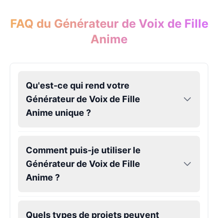
Harley Quinn
Male
@IdeaSynth
FAQ du Générateur de Voix de Fille
Anime
Hatsune Miku
Female
@MarcusStone
Qu'est-ce qui rend votre
Herbert
Générateur de Voix de Fille
Male
@ByteFlow
Anime unique ?
Husk
Male
@EchoStrike
Comment puis-je utiliser le
Générateur de Voix de Fille
Anime ?
Iron Man
Male
@Kairox
Quels types de projets peuvent