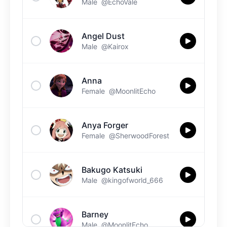
Male
@EchoVale
Angel Dust
Male
@Kairox
Anna
Female
@MoonlitEcho
Anya Forger
Female
@SherwoodForest
Bakugo Katsuki
Male
@kingofworld_666
Barney
Male
@MoonlitEcho