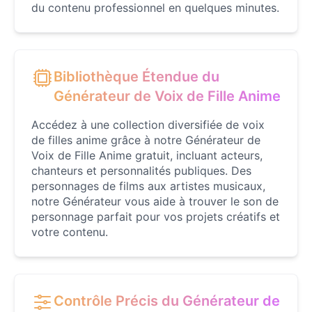
du contenu professionnel en quelques minutes.
Dory
Female
@BlueWillow
Bibliothèque Étendue du
Ducky
Générateur de Voix de Fille Anime
Male
@PeachyCloud
Accédez à une collection diversifiée de voix
de filles anime grâce à notre Générateur de
Elastigirl
Voix de Fille Anime gratuit, incluant acteurs,
Female
@VoidWalke
chanteurs et personnalités publiques. Des
personnages de films aux artistes musicaux,
notre Générateur vous aide à trouver le son de
Elsa Frozen
personnage parfait pour vos projets créatifs et
Female
@EagleEyes_USA
votre contenu.
Eric Cartman
Male
@BunnyMint
Contrôle Précis du Générateur de