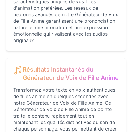
caractéristiques uniques de vos filles
d'animation préférées. Les réseaux de
Daredevil
neurones avancés de notre Générateur de Voix
Male
@ByteFlow
de Fille Anime garantissent une prononciation
naturelle, une intonation et une expression
émotionnelle qui rivalisent avec les audios
Deku
originaux.
Male
@kingofworld_666
Denji
Résultats Instantanés du
Male
@MoonDiary
Générateur de Voix de Fille Anime
Transformez votre texte en voix authentiques
Denji
de filles anime en quelques secondes avec
Male
@WindStory
notre Générateur de Voix de Fille Anime. Ce
Générateur de Voix de Fille Anime de pointe
traite le contenu rapidement tout en
Dobby
maintenant les qualités distinctives du son de
Male
@NeonCipher
chaque personnage, vous permettant de créer