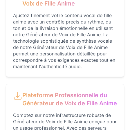
Voix de Fille Anime
Felonius Gru
Male
@AetherNova
Ajustez finement votre contenu vocal de fille
anime avec un contrôle précis du rythme, du
ton et de la livraison émotionnelle en utilisant
Francine Smith
notre Générateur de Voix de Fille Anime. La
Female
@MoonDiary
technologie sophistiquée de synthèse vocale
de notre Générateur de Voix de Fille Anime
permet une personnalisation détaillée pour
Freddy Fazbear
correspondre à vos exigences exactes tout en
Male
@CuppaKing
maintenant l'authenticité audio.
Garfield
Male
@SynthRift
Plateforme Professionnelle du
Générateur de Voix de Fille Anime
Gojo
Comptez sur notre infrastructure robuste de
Male
@SherwoodForest
Générateur de Voix de Fille Anime conçue pour
un usage professionnel. Avec des serveurs