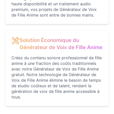
haute disponibilité et un traitement audio
Goku
premium, vos projets de Générateur de Voix
Male
@ChillVibes_LA
de Fille Anime sont entre de bonnes mains.
Goofy
Male
@OrionPulse
Solution Économique du
Générateur de Voix de Fille Anime
Griffith
Male
@ByteFlow
Créez du contenu sonore professionnel de fille
anime à une fraction des coûts traditionnels
avec notre Générateur de Voix de Fille Anime
Grinch
gratuit. Notre technologie de Générateur de
Male
@PuffyStar
Voix de Fille Anime élimine le besoin de temps
de studio coûteux et de talent, rendant la
génération de voix de fille anime accessible à
Hank Hill
tous.
Male
@VoidWalke