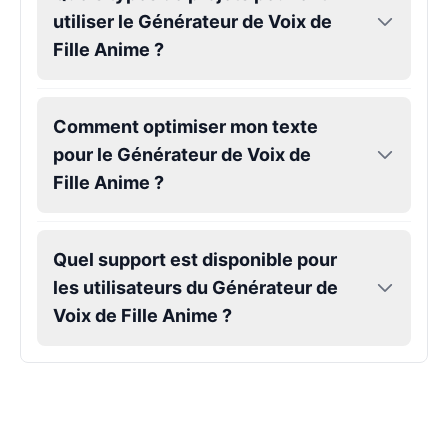
Jarvis
utiliser le Générateur de Voix de
Male
@AetherNova
Fille Anime ?
Jax
Male
@Kairox
Comment optimiser mon texte
pour le Générateur de Voix de
Fille Anime ?
Jeffy(SML)
Male
@CherryNova
Quel support est disponible pour
JJK Narrator
les utilisateurs du Générateur de
Male
@CherryNova
Voix de Fille Anime ?
Joi
Female
@PolarVerse
Joker