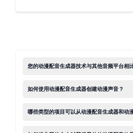
Male
@ByteFlow
Caine
Male
@MoonlitEcho
Cyn
Female
@CherryNova
您的动漫配音生成器技术与其他音频平台相
Daddy Pig
Male
@QuantumRune
如何使用动漫配音生成器创建动漫声音？
Dalek
Male
@MoonDiary
哪些类型的项目可以从动漫配音生成器和动
Daredevil