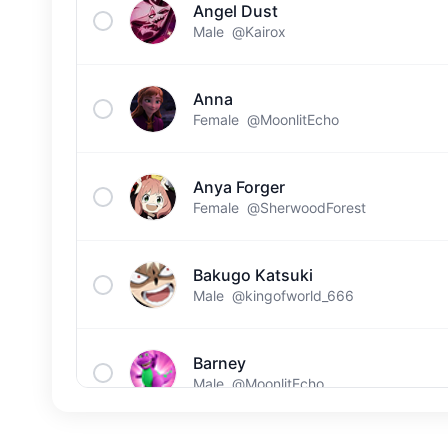
Angel Dust
Male
@Kairox
Anna
Female
@MoonlitEcho
Anya Forger
Female
@SherwoodForest
Bakugo Katsuki
Male
@kingofworld_666
Barney
Male
@MoonlitEcho