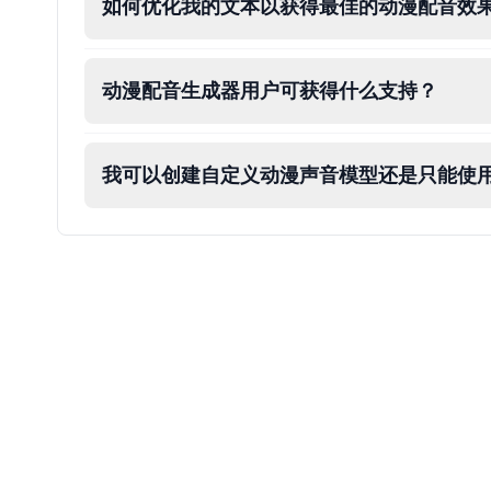
如何优化我的文本以获得最佳的动漫配音效
Male
@ByteFlow
Deku
动漫配音生成器用户可获得什么支持？
Male
@kingofworld_666
我可以创建自定义动漫声音模型还是只能使
Denji
Male
@MoonDiary
Denji
Male
@WindStory
Dobby
Male
@NeonCipher
Dory
Female
@BlueWillow