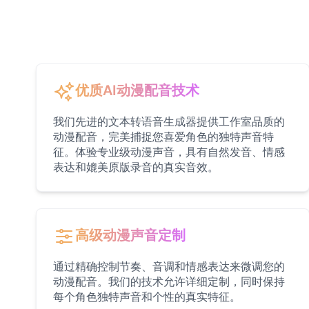
Bluey
Female
@EchoVale
BMO
Male
@IdeaSynth
优质AI动漫配音技术
我们先进的文本转语音生成器提供工作室品质的
Bonzi Buddy
动漫配音，完美捕捉您喜爱角色的独特声音特
Male
@PeachyCloud
征。体验专业级动漫声音，具有自然发音、情感
表达和媲美原版录音的真实音效。
Bugs Bunny
Male
@MoonDiary
高级动漫声音定制
Buzz Lightyear
Male
@SilentNova
通过精确控制节奏、音调和情感表达来微调您的
动漫配音。我们的技术允许详细定制，同时保持
每个角色独特声音和个性的真实特征。
Caillou