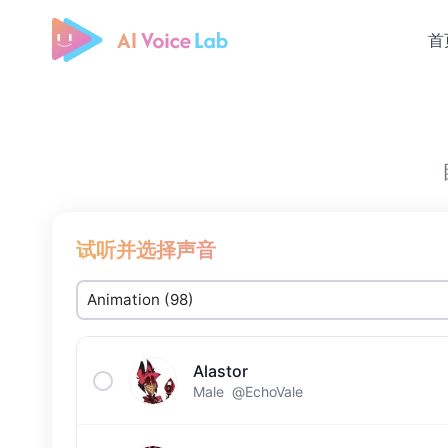
首
Free AI Cover & AI Voice Over
试听并选择声音
Alastor
Male
@EchoVale