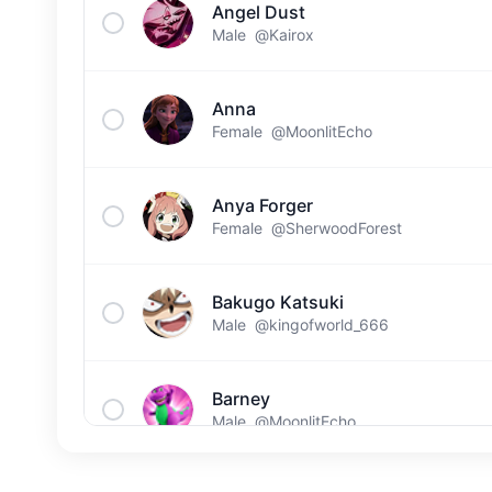
Angel Dust
Male
@Kairox
Anna
Female
@MoonlitEcho
Anya Forger
Female
@SherwoodForest
Bakugo Katsuki
Male
@kingofworld_666
Barney
Male
@MoonlitEcho