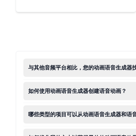
Male
@ByteFlow
Caine
Male
@MoonlitEcho
Cyn
Female
@CherryNova
与其他音频平台相比，您的动画语音生成器
Daddy Pig
Male
@QuantumRune
如何使用动画语音生成器创建语音动画？
Dalek
Male
@MoonDiary
哪些类型的项目可以从动画语音生成器和语
Daredevil