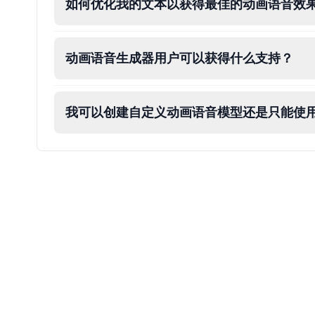
如何优化我的文本以获得最佳的动画语音效
Male
@ByteFlow
Deku
动画语音生成器用户可以获得什么支持？
Male
@kingofworld_666
我可以创建自定义动画语音模型还是只能使
Denji
Male
@MoonDiary
Denji
Male
@WindStory
Dobby
Male
@NeonCipher
Dory
Female
@BlueWillow