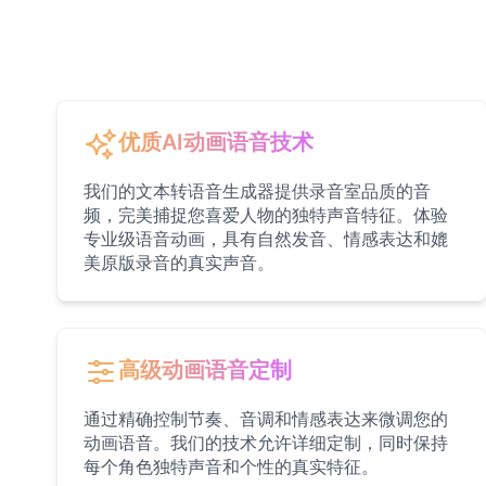
Bluey
Female
@EchoVale
BMO
Male
@IdeaSynth
优质AI动画语音技术
我们的文本转语音生成器提供录音室品质的音
Bonzi Buddy
频，完美捕捉您喜爱人物的独特声音特征。体验
Male
@PeachyCloud
专业级语音动画，具有自然发音、情感表达和媲
美原版录音的真实声音。
Bugs Bunny
Male
@MoonDiary
高级动画语音定制
Buzz Lightyear
Male
@SilentNova
通过精确控制节奏、音调和情感表达来微调您的
动画语音。我们的技术允许详细定制，同时保持
每个角色独特声音和个性的真实特征。
Caillou