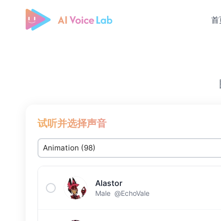
首
Free AI Cover & AI Voice Over
试听并选择声音
Alastor
Male
@EchoVale