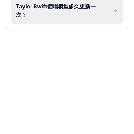
Taylor Swift翻唱模型多久更新一
Kendrick Lamar
次？
Male
@Lucas
Kesha
Female
@AmeliaCarter
Lady Gaga
Female
@BunnyMeteor
LeBron James
Male
@Holiday
Liam Neeson
Male
@CipherWave