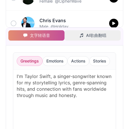
Female
@CipherWave
Chris Evans
Male
@Holiday
文字转语音
AI歌曲翻唱
Christopher Walken
Male
@Kairox
Greetings
Emotions
Actions
Stories
David Attenborough
Male
@Lucas
Diddy
Male
@MoonPetal
Drake
Male
@MapleLeaf_88