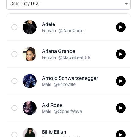
Adele
Female
@ZaneCarter
Ariana Grande
Female
@MapleLeaf_88
Arnold Schwarzenegger
Male
@EchoVale
Axl Rose
Male
@CipherWave
Billie Eilish