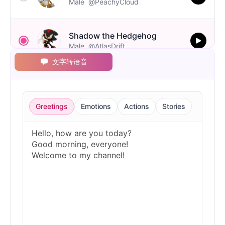
Male
@PeachyCloud
Shadow the Hedgehog
Male
@AtlasDrift
文字转语音
Silver the Hedgehog
Male
@BlueWillow
Greetings
Emotions
Actions
Stories
Sonic the Hedgehog
Male
@Cheeky_Lad