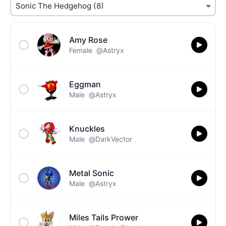
Amy Rose
Female
@Astryx
Eggman
Male
@Astryx
Knuckles
Male
@DarkVector
Metal Sonic
Male
@Astryx
Miles Tails Prower