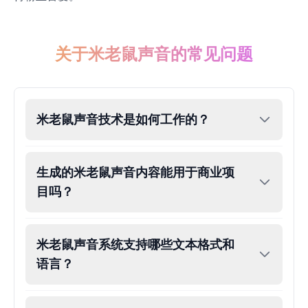
Dobby
Male
@NeonCipher
关于米老鼠声音的常见问题
Dory
Female
@BlueWillow
米老鼠声音技术是如何工作的？
Ducky
Male
@PeachyCloud
生成的米老鼠声音内容能用于商业项
目吗？
Elastigirl
Female
@VoidWalke
米老鼠声音系统支持哪些文本格式和
语言？
Elsa Frozen
Female
@EagleEyes_USA