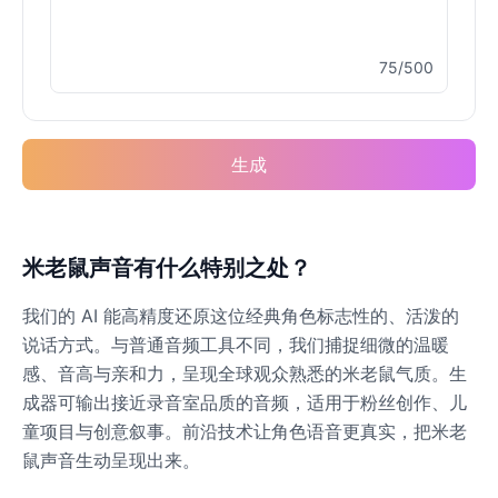
75/500
Buzz Lightyear
Male
@SilentNova
生成
Caillou
Male
@ByteFlow
Caine
米老鼠声音有什么特别之处？
Male
@MoonlitEcho
我们的 AI 能高精度还原这位经典角色标志性的、活泼的
说话方式。与普通音频工具不同，我们捕捉细微的温暖
Cyn
感、音高与亲和力，呈现全球观众熟悉的米老鼠气质。生
Female
@CherryNova
成器可输出接近录音室品质的音频，适用于粉丝创作、儿
童项目与创意叙事。前沿技术让角色语音更真实，把米老
鼠声音生动呈现出来。
Daddy Pig
Male
@QuantumRune