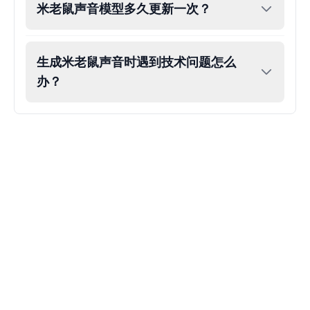
米老鼠声音模型多久更新一次？
Eric Cartman
Male
@BunnyMint
生成米老鼠声音时遇到技术问题怎么
办？
Felonius Gru
Male
@AetherNova
Francine Smith
Female
@MoonDiary
Freddy Fazbear
Male
@CuppaKing
Garfield
Male
@SynthRift