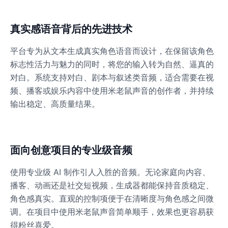
Dalek
真实感语音背后的先进技术
Male
@MoonDiary
平台专为从文本生成真实角色语音而设计，在保留该角色
标志性活力与魅力的同时，将您的输入转为自然、逼真的
Daredevil
对白。系统支持对白、剧本与叙述类音频，适合需要在视
Male
@ByteFlow
频、播客或娱乐内容中使用米老鼠声音的创作者，并持续
输出稳定、高质量结果。
Deku
Male
@kingofworld_666
面向创意项目的专业级音频
Denji
使用专业级 AI 制作引人入胜的音频。无论家庭向内容、
Male
@MoonDiary
播客、动画还是社交短视频，生成器都能保持音质稳定、
角色感真实。直观的控制项便于在清晰度与角色感之间微
Denji
调。在项目中使用米老鼠声音简单顺手，效果也更容易获
Male
@WindStory
得粉丝喜爱。