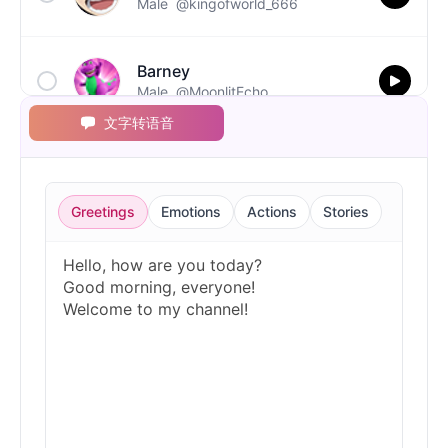
Male
@kingofworld_666
Barney
Male
@MoonlitEcho
文字转语音
Bluey
Female
@EchoVale
Greetings
Emotions
Actions
Stories
BMO
Male
@IdeaSynth
Bonzi Buddy
Male
@PeachyCloud
Bugs Bunny
Male
@MoonDiary