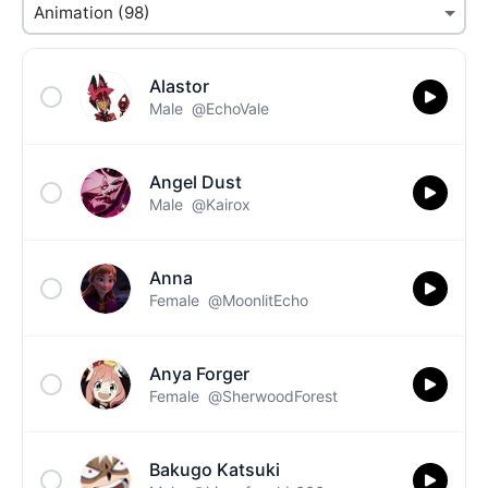
Alastor
Male
@EchoVale
Angel Dust
Male
@Kairox
Anna
Female
@MoonlitEcho
Anya Forger
Female
@SherwoodForest
Bakugo Katsuki