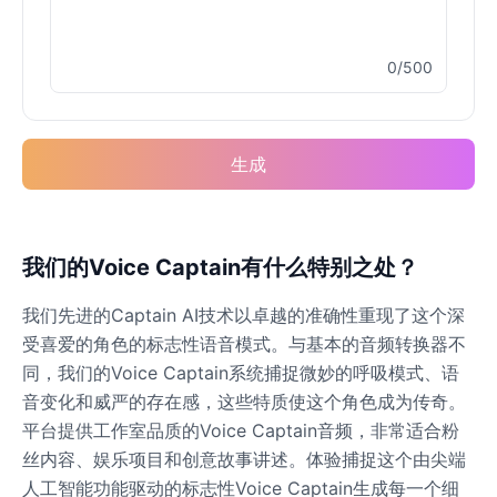
0/500
Keanu Reeves
Male
@Holiday
Rocket(Guardians of the
生成
Galaxy)
Male
@sarah_loves_cats
我们的Voice Captain有什么特别之处？
Spiderman
Male
@BunnyMeteor
我们先进的Captain AI技术以卓越的准确性重现了这个深
受喜爱的角色的标志性语音模式。与基本的音频转换器不
Venom
同，我们的Voice Captain系统捕捉微妙的呼吸模式、语
Male
@NYCgirl2009
音变化和威严的存在感，这些特质使这个角色成为传奇。
平台提供工作室品质的Voice Captain音频，非常适合粉
丝内容、娱乐项目和创意故事讲述。体验捕捉这个由尖端
WuKong(Black Myth)
人工智能功能驱动的标志性Voice Captain生成每一个细
Male
@OmegaWolf