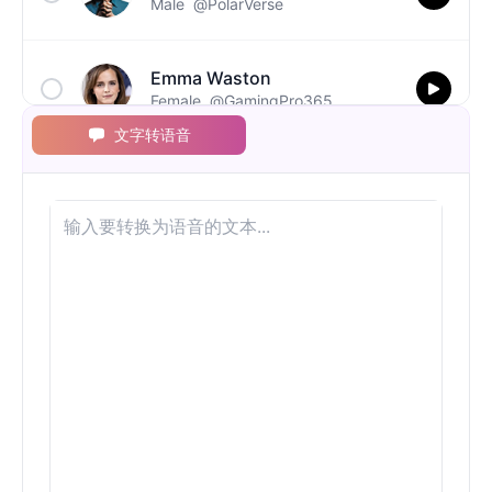
Male
@PolarVerse
Emma Waston
Female
@GamingPro365
文字转语音
Ghostface(Scream)
Male
@NovaSky
Gumball
Male
@BytePhantom
Jigsaw
Male
@NYCgirl2009
Joy
Female
@MarcusStone