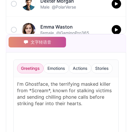
Dexter Morgan
Male
@PolarVerse
Emma Waston
Female
@GamingPro365
文字转语音
Ghostface(Scream)
Male
@NovaSky
Greetings
Emotions
Actions
Stories
Gumball
Male
@BytePhantom
Jigsaw
Male
@NYCgirl2009
Joy