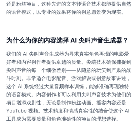
还是粉丝项目，这种先进的文本转语音技术都能提供自然
Male
@OmegaWolf
的语音模式，以专业的效果将你的创意愿景变为现实。
Yzma(Eartha Kitt)
Male
@PixelSpecter
为什么为你的内容选择 AI 尖叫声音生成器？
我们的 AI 尖叫声音生成器为寻求真实角色再现的电影爱
Zombie
Male
@AmeliaCarter
好者和内容创作者提供卓越的质量。尖端技术确保捕捉到
尖叫声音的每一个细微差别——从随意的玩笑到严肃的战
斗时刻。非常适合电影配音、游戏解说或创意故事讲述，
这个 AI 系统经过大量音频样本训练，能够准确再现独特
的语音模式。内容创作者可以利用尖叫声音技术为他们的
项目增添戏剧性，无论是制作粉丝动画、播客内容还是
YouTube 视频。技术精度和情感真实性的结合使这个 AI
工具成为需要质量和角色准确性的项目的理想选择。