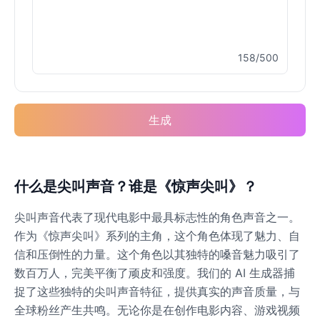
Female
@MarcusStone
158/500
Keanu Reeves
Male
@Holiday
Rocket(Guardians of the
生成
Galaxy)
Male
@sarah_loves_cats
什么是尖叫声音？谁是《惊声尖叫》？
Spiderman
Male
@BunnyMeteor
尖叫声音代表了现代电影中最具标志性的角色声音之一。
作为《惊声尖叫》系列的主角，这个角色体现了魅力、自
Venom
信和压倒性的力量。这个角色以其独特的嗓音魅力吸引了
Male
@NYCgirl2009
数百万人，完美平衡了顽皮和强度。我们的 AI 生成器捕
捉了这些独特的尖叫声音特征，提供真实的声音质量，与
全球粉丝产生共鸣。无论你是在创作电影内容、游戏视频
WuKong(Black Myth)