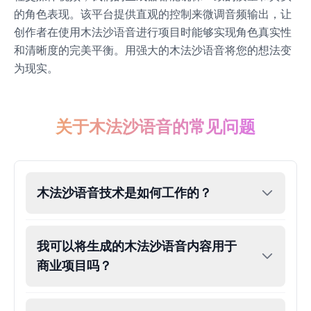
的角色表现。该平台提供直观的控制来微调音频输出，让
创作者在使用木法沙语音进行项目时能够实现角色真实性
Dobby
Male
@NeonCipher
和清晰度的完美平衡。用强大的木法沙语音将您的想法变
为现实。
Dory
Female
@BlueWillow
关于木法沙语音的常见问题
Ducky
Male
@PeachyCloud
木法沙语音技术是如何工作的？
Elastigirl
Female
@VoidWalke
我可以将生成的木法沙语音内容用于
商业项目吗？
Elsa Frozen
Female
@EagleEyes_USA