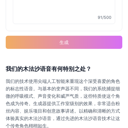
91/500
Buzz Lightyear
Male
@SilentNova
生成
Caillou
Male
@ByteFlow
Caine
我们的木法沙语音有何特别之处？
Male
@MoonlitEcho
我们的技术使用尖端人工智能来重现这个深受喜爱的角色
的标志性语音。与基本的变声器不同，我们的系统捕捉细
Cyn
微的呼吸模式、声音变化和威严气质，这些特质使这个角
Female
@CherryNova
色成为传奇。生成器提供工作室级别的效果，非常适合粉
丝内容、娱乐项目和创意故事讲述。以精确和清晰的方式
体验真实的木法沙语音，通过先进的木法沙语音技术让这
Daddy Pig
Male
@QuantumRune
个传奇角色栩栩如生。