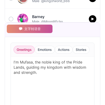
Male
@kingofworld_666
Barney
Male
@MoonlitEcho
文字转语音
Bluey
Female
@EchoVale
Greetings
Emotions
Actions
Stories
BMO
Male
@IdeaSynth
Bonzi Buddy
Male
@PeachyCloud
Bugs Bunny
Male
@MoonDiary