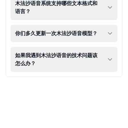
木法沙语音系统支持哪些文本格式和
Eric Cartman
语言？
Male
@BunnyMint
你们多久更新一次木法沙语音模型？
Felonius Gru
Male
@AetherNova
如果我遇到木法沙语音的技术问题该
Francine Smith
怎么办？
Female
@MoonDiary
Freddy Fazbear
Male
@CuppaKing
Garfield
Male
@SynthRift