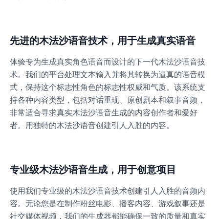
Dalek
Male
@MoonDiary
先进的木法沙语音技术，用于生成真实语音
体验专为生成真实角色语音而设计的下一代木法沙语音技
Daredevil
术。我们的平台处理文本输入并将其转换为逼真的语音模
Male
@ByteFlow
式，保持这个标志性角色的标志性权威和气质。该系统支
持各种内容类型，包括对话重现、原创剧本和叙事音频，
非常适合寻求真实木法沙语音生成的内容创作者和爱好
Deku
Male
@kingofworld_666
者。用独特的木法沙语音创建引人入胜的内容。
Denji
Male
@MoonDiary
专业级木法沙语音生成，用于创意项目
使用我们专业级的木法沙语音技术创建引人入胜的音频内
Denji
容。无论您是在制作粉丝电影、播客内容、游戏叙事还是
Male
@WindStory
社交媒体视频，我们的生成器都能确保一致的质量和真实