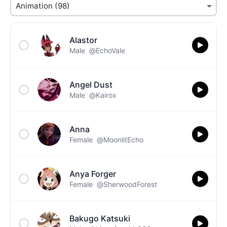
Alastor
Male
@EchoVale
Angel Dust
Male
@Kairox
Anna
Female
@MoonlitEcho
Anya Forger
Female
@SherwoodForest
Bakugo Katsuki