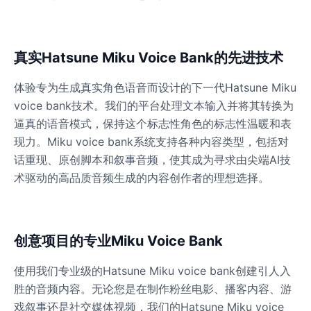
Dalek
Male
@MoonDiary
真实Hatsune Miku Voice Bank的先进技术
体验专为生成真实角色语音而设计的下一代Hatsune Miku
Daredevil
voice bank技术。我们的平台处理文本输入并将其转换为
Male
@ByteFlow
逼真的语音模式，保持这个标志性角色的标志性温暖和表
现力。Miku voice bank系统支持各种内容类型，包括对
话重现、原创脚本和叙事音频，使其成为寻求由尖端AI技
Deku
Male
@kingofworld_666
术驱动的高品质音频生成的内容创作者的理想选择。
Denji
Male
@MoonDiary
创意项目的专业Miku Voice Bank
使用我们专业级的Hatsune Miku voice bank创建引人入
Denji
胜的音频内容。无论您是在制作粉丝电影、播客内容、游
Male
@WindStory
戏叙事还是社交媒体视频，我们的Hatsune Miku voice