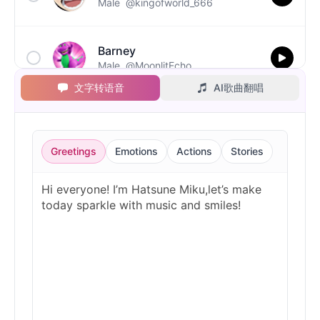
Male
@kingofworld_666
Barney
Male
@MoonlitEcho
文字转语音
AI歌曲翻唱
Bluey
Female
@EchoVale
Greetings
Emotions
Actions
Stories
BMO
Male
@IdeaSynth
Bonzi Buddy
Male
@PeachyCloud
Bugs Bunny
Male
@MoonDiary