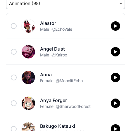
Alastor
Male
@EchoVale
Angel Dust
Male
@Kairox
Anna
Female
@MoonlitEcho
Anya Forger
Female
@SherwoodForest
Bakugo Katsuki