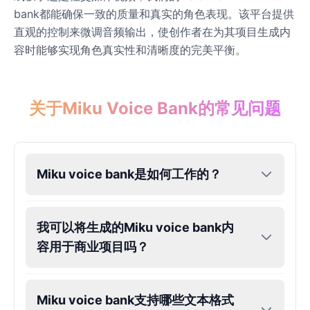
bank都能确保一致的质量和真实的角色表现。该平台提供
直观的控制来微调音频输出，使创作者在为其项目生成内
Dobby
Male
@NeonCipher
容时能够实现角色真实性和清晰度的完美平衡。
Dory
关于Miku Voice Bank的常见问题
Female
@BlueWillow
Ducky
Male
@PeachyCloud
Miku voice bank是如何工作的？
Elastigirl
我可以将生成的Miku voice bank内
Female
@VoidWalke
容用于商业项目吗？
Elsa Frozen
Female
@EagleEyes_USA
Miku voice bank支持哪些文本格式