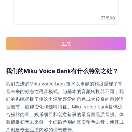
77/500
Buzz Lightyear
Male
@SilentNova
生成
Caillou
Male
@ByteFlow
Caine
我们的Miku Voice Bank有什么特别之处？
Male
@MoonlitEcho
我们先进的Miku voice bank技术以卓越的精度重现了初
音未来的标志性语音模式。与基本的音频转换器不同，我
Cyn
们的系统捕捉了使这个深受喜爱的角色成为传奇的微妙语
Female
@CherryNova
音细节、旋律变化和独特特征。Miku voice bank提供适
合粉丝内容、娱乐项目和创意叙事的录音室品质音频。体
验捕捉初音未来每一个细微差别的真实角色语音，使其成
Daddy Pig
Male
@QuantumRune
为创建专业品质内容的理想选择。