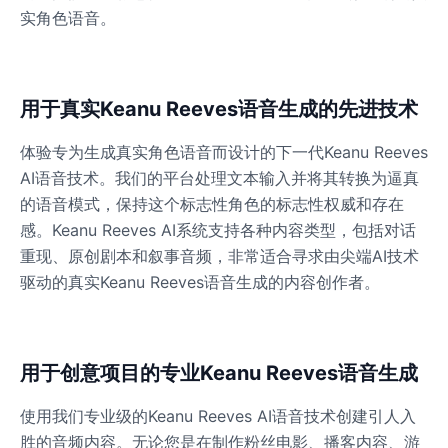
实角色语音。
Ice Spice
Female
@KingArthur
用于真实Keanu Reeves语音生成的先进技术
Jack Black
体验专为生成真实角色语音而设计的下一代Keanu Reeves
Male
@EchoVector
AI语音技术。我们的平台处理文本输入并将其转换为逼真
的语音模式，保持这个标志性角色的标志性权威和存在
感。Keanu Reeves AI系统支持各种内容类型，包括对话
Jacksepticeye
Male
@DreamCompiler
重现、原创剧本和叙事音频，非常适合寻求由尖端AI技术
驱动的真实Keanu Reeves语音生成的内容创作者。
Jake Paul
Male
@MoonPetal
用于创意项目的专业Keanu Reeves语音生成
James Earl Jones
使用我们专业级的Keanu Reeves AI语音技术创建引人入
Male
@Lucas
胜的音频内容。无论您是在制作粉丝电影、播客内容、游