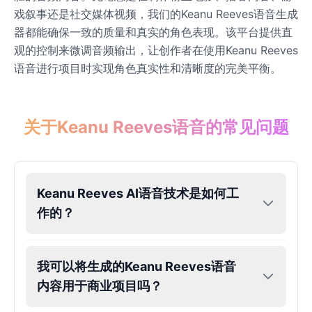
戏叙事还是社交媒体视频，我们的Keanu Reeves语音生成
器都能确保一致的质量和真实的角色表现。该平台提供直
James Hetfield
Male
@BenHarris
观的控制来微调音频输出，让创作者在使用Keanu Reeves
语音进行项目时实现角色真实性和清晰度的完美平衡。
James Spader
Male
@DreamCompiler
关于Keanu Reeves语音的常见问题
Jennifer Aniston
Female
@NYCgirl2009
Keanu Reeves AI语音技术是如何工
作的？
Jennifer Coolidge
Female
@DreamCompiler
我可以将生成的Keanu Reeves语音
John Cena
内容用于商业项目吗？
Male
@DarkVector