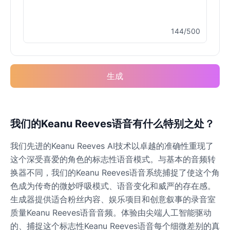
144/500
Elvis Presley
Male
@PeachyCloud
生成
Emilia Clarke
Female
@NYCgirl2009
Eminem
我们的Keanu Reeves语音有什么特别之处？
Male
@KingArthur
我们先进的Keanu Reeves AI技术以卓越的准确性重现了
这个深受喜爱的角色的标志性语音模式。与基本的音频转
Emma Waston
换器不同，我们的Keanu Reeves语音系统捕捉了使这个角
Female
@GamingPro365
色成为传奇的微妙呼吸模式、语音变化和威严的存在感。
生成器提供适合粉丝内容、娱乐项目和创意叙事的录音室
质量Keanu Reeves语音音频。体验由尖端人工智能驱动
Gavin Newsom
Male
@KingArthur
的、捕捉这个标志性Keanu Reeves语音每个细微差别的真