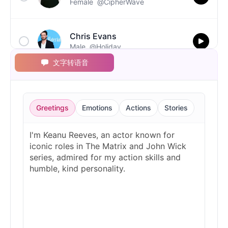
Female
@CipherWave
Chris Evans
Male
@Holiday
文字转语音
Christopher Walken
Male
@Kairox
Greetings
Emotions
Actions
Stories
David Attenborough
Male
@Lucas
Diddy
Male
@MoonPetal
Drake
Male
@MapleLeaf_88