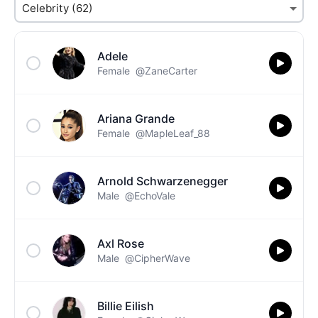
Adele
Female
@ZaneCarter
Ariana Grande
Female
@MapleLeaf_88
Arnold Schwarzenegger
Male
@EchoVale
Axl Rose
Male
@CipherWave
Billie Eilish