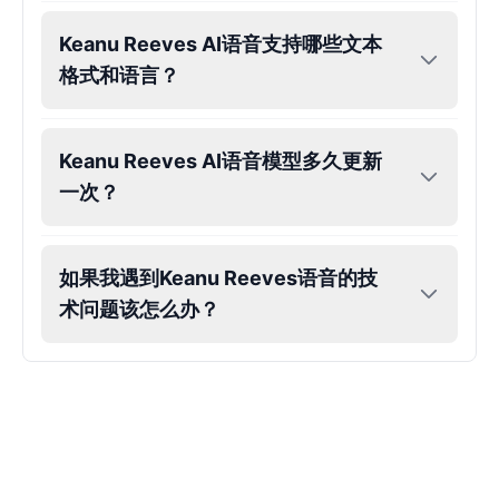
John Lennon
Keanu Reeves AI语音支持哪些文本
Male
@KingArthur
格式和语言？
Juice WRLD
Keanu Reeves AI语音模型多久更新
Male
@CipherWave
一次？
Justin Bieber
Male
@Serena
如果我遇到Keanu Reeves语音的技
术问题该怎么办？
Justin Bieber(Young)
Male
@LucasMorgan
Keanu Reeves
Male
@Holiday