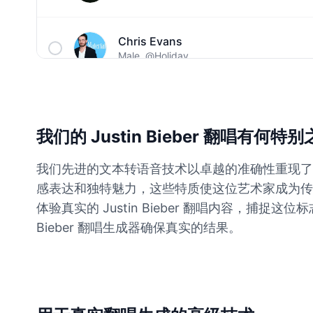
Chris Evans
Male
@Holiday
Christopher Walken
Male
@Kairox
我们的 Justin Bieber 翻唱有何特
David Attenborough
我们先进的文本转语音技术以卓越的准确性重现了
Male
@Lucas
感表达和独特魅力，这些特质使这位艺术家成为传奇。
体验真实的 Justin Bieber 翻唱内容，捕捉这
Diddy
Bieber 翻唱生成器确保真实的结果。
Male
@MoonPetal
Drake
Male
@MapleLeaf_88