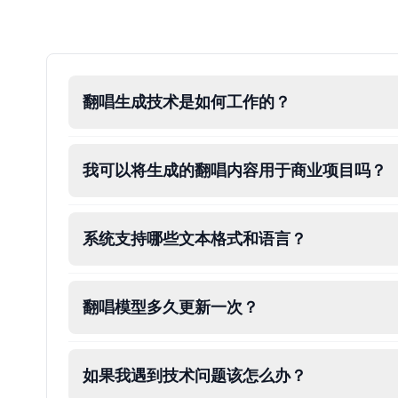
Ice Spice
Female
@KingArthur
翻唱生成技术是如何工作的？
Jack Black
Male
@EchoVector
我可以将生成的翻唱内容用于商业项目吗？
Jacksepticeye
Male
@DreamCompiler
系统支持哪些文本格式和语言？
Jake Paul
Male
@MoonPetal
翻唱模型多久更新一次？
James Earl Jones
Male
@Lucas
如果我遇到技术问题该怎么办？