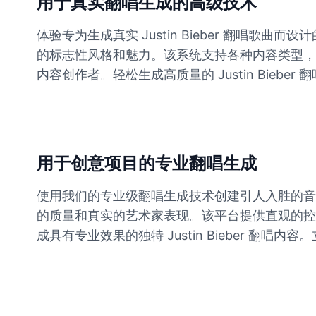
用于真实翻唱生成的高级技术
体验专为生成真实 Justin Bieber 翻
Elvis Presley
Male
@PeachyCloud
的标志性风格和魅力。该系统支持各种内容类型，包括
内容创作者。轻松生成高质量的 Justin Bieber 
Emilia Clarke
Female
@NYCgirl2009
Eminem
用于创意项目的专业翻唱生成
Male
@KingArthur
使用我们的专业级翻唱生成技术创建引人入胜的音
的质量和真实的艺术家表现。该平台提供直观的控制来
Emma Waston
成具有专业效果的独特 Justin Bieber 翻唱内容。立
Female
@GamingPro365
Gavin Newsom
Male
@KingArthur