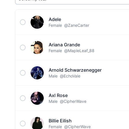
Adele
Female
@ZaneCarter
Ariana Grande
Female
@MapleLeaf_88
Arnold Schwarzenegger
Male
@EchoVale
Axl Rose
Male
@CipherWave
Billie Eilish
Female
@CipherWave