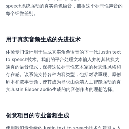
speech系统驱动的真实角色语音，捕捉这个标志性声音的
每个细微差别。
Ice Spice
Female
@KingArthur
用于真实音频生成的先进技术
Jack Black
Male
@EchoVector
体验专门设计用于生成真实角色语音的下一代Justin text
to speech技术。我们的平台处理文本输入并将其转换为
Jacksepticeye
逼真的语音模式，保持这位标志性艺术家的标志性风格和
Male
@DreamCompiler
存在感。该系统支持各种内容类型，包括对话重现、原创
剧本和叙事音频，使其成为寻求由尖端人工智能驱动的真
实Justin Bieber audio生成的内容创作者的理想选择。
Jake Paul
Male
@MoonPetal
创意项目的专业音频生成
James Earl Jones
Male
@Lucas
使用我们专业级的Justin text to speech技术创建引人入