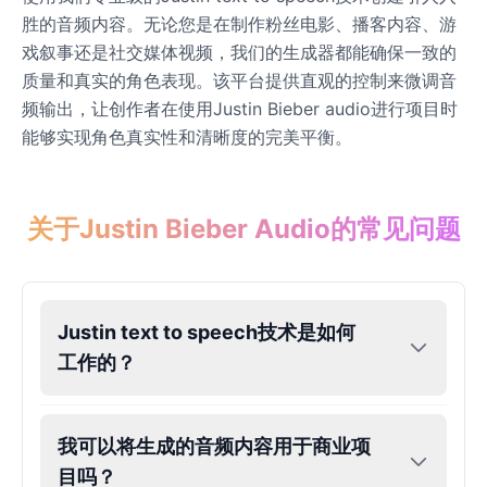
胜的音频内容。无论您是在制作粉丝电影、播客内容、游
James Hetfield
戏叙事还是社交媒体视频，我们的生成器都能确保一致的
Male
@BenHarris
质量和真实的角色表现。该平台提供直观的控制来微调音
频输出，让创作者在使用Justin Bieber audio进行项目时
能够实现角色真实性和清晰度的完美平衡。
James Spader
Male
@DreamCompiler
关于Justin Bieber Audio的常见问题
Jennifer Aniston
Female
@NYCgirl2009
Justin text to speech技术是如何
Jennifer Coolidge
Female
@DreamCompiler
工作的？
John Cena
我可以将生成的音频内容用于商业项
Male
@DarkVector
目吗？