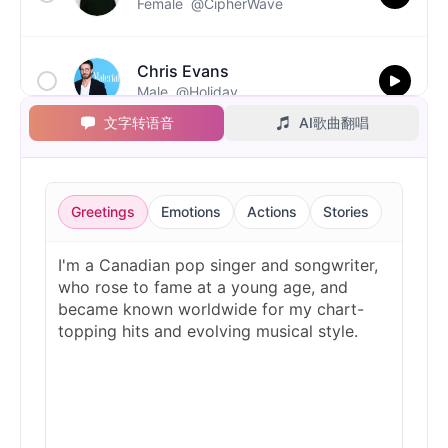
Female
@CipherWave
Chris Evans
Male
@Holiday
文字转语音
AI歌曲翻唱
Christopher Walken
Male
@Kairox
Greetings
Emotions
Actions
Stories
David Attenborough
Male
@Lucas
Diddy
Male
@MoonPetal
Drake
Male
@MapleLeaf_88