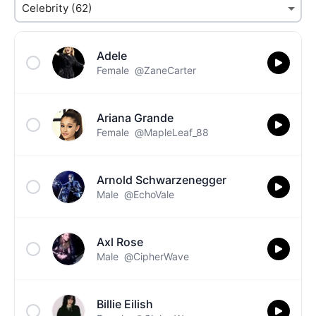
Adele
Female
@ZaneCarter
Ariana Grande
Female
@MapleLeaf_88
Arnold Schwarzenegger
Male
@EchoVale
Axl Rose
Male
@CipherWave
Billie Eilish