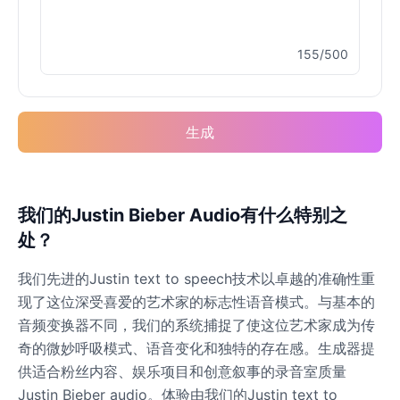
155/500
Elvis Presley
Male
@PeachyCloud
生成
Emilia Clarke
Female
@NYCgirl2009
Eminem
我们的Justin Bieber Audio有什么特别之
Male
@KingArthur
处？
我们先进的Justin text to speech技术以卓越的准确性重
Emma Waston
现了这位深受喜爱的艺术家的标志性语音模式。与基本的
Female
@GamingPro365
音频变换器不同，我们的系统捕捉了使这位艺术家成为传
奇的微妙呼吸模式、语音变化和独特的存在感。生成器提
Gavin Newsom
供适合粉丝内容、娱乐项目和创意叙事的录音室质量
Male
@KingArthur
Justin Bieber audio。体验由我们的Justin text to