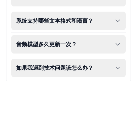
John Lennon
Male
@KingArthur
系统支持哪些文本格式和语言？
Juice WRLD
音频模型多久更新一次？
Male
@CipherWave
Justin Bieber
如果我遇到技术问题该怎么办？
Male
@Serena
Justin Bieber(Young)
Male
@LucasMorgan
Keanu Reeves
Male
@Holiday