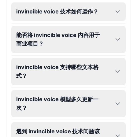
invincible voice 技术如何运作？
Eric Cartman
Male
@BunnyMint
能否将 invincible voice 内容用于
Felonius Gru
商业项目？
Male
@AetherNova
Francine Smith
invincible voice 支持哪些文本格
Female
@MoonDiary
式？
Freddy Fazbear
invincible voice 模型多久更新一
Male
@CuppaKing
次？
Garfield
Male
@SynthRift
遇到 invincible voice 技术问题该