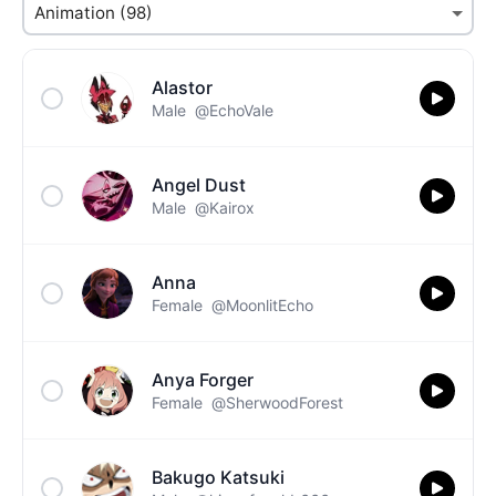
Alastor
Male
@EchoVale
Angel Dust
Male
@Kairox
Anna
Female
@MoonlitEcho
Anya Forger
Female
@SherwoodForest
Bakugo Katsuki