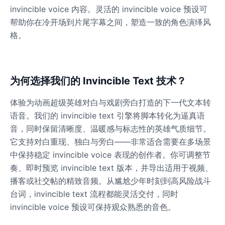
invincible voice 内容。灵活的 invincible voice 预设可
帮助你在冷开场到片尾字幕之间，塑造一致的角色演绎风
Dalek
格。
Male
@MoonDiary
Daredevil
为何选择我们的 Invincible Text 技术？
Male
@ByteFlow
体验为动画超级英雄对白与戏剧旁白打造的下一代文本转
语音。我们的 invincible text 引擎将脚本转化为逼真语
Deku
Male
@kingofworld_666
音，同时保留清晰度、温暖感与标志性的英雄气质细节。
它支持对白重现、独白与旁白——非常适合需要在多场景
中保持稳定 invincible voice 表现的创作者。你可调整节
Denji
奏、即时预览 invincible text 版本，并导出适用于视频、
Male
@MoonDiary
播客或社交帖的精致音频。从尴尬少年时刻到高风险战斗
台词，invincible text 流程都能灵活交付，同时
Denji
invincible voice 预设可保持观众熟悉的音色。
Male
@WindStory