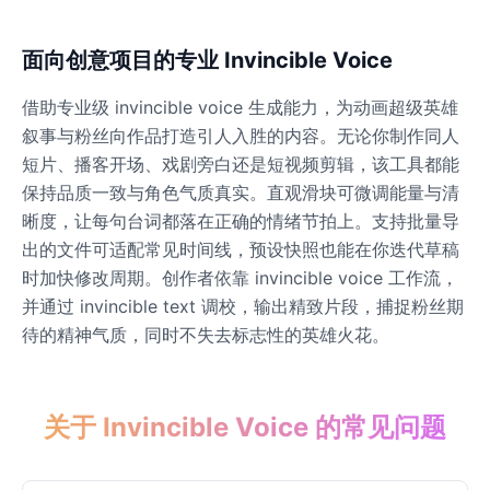
Dobby
面向创意项目的专业 Invincible Voice
Male
@NeonCipher
借助专业级 invincible voice 生成能力，为动画超级英雄
叙事与粉丝向作品打造引人入胜的内容。无论你制作同人
Dory
短片、播客开场、戏剧旁白还是短视频剪辑，该工具都能
Female
@BlueWillow
保持品质一致与角色气质真实。直观滑块可微调能量与清
晰度，让每句台词都落在正确的情绪节拍上。支持批量导
Ducky
出的文件可适配常见时间线，预设快照也能在你迭代草稿
Male
@PeachyCloud
时加快修改周期。创作者依靠 invincible voice 工作流，
并通过 invincible text 调校，输出精致片段，捕捉粉丝期
待的精神气质，同时不失去标志性的英雄火花。
Elastigirl
Female
@VoidWalke
关于 Invincible Voice 的常见问题
Elsa Frozen
Female
@EagleEyes_USA