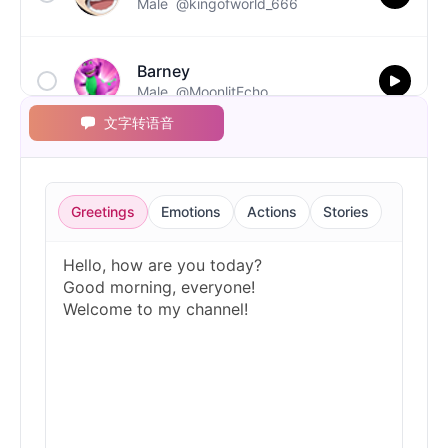
Male
@kingofworld_666
Barney
Male
@MoonlitEcho
文字转语音
Bluey
Female
@EchoVale
Greetings
Emotions
Actions
Stories
BMO
Male
@IdeaSynth
Bonzi Buddy
Male
@PeachyCloud
Bugs Bunny
Male
@MoonDiary