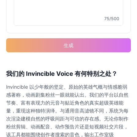
75/500
Buzz Lightyear
Male
@SilentNova
生成
Caillou
Male
@ByteFlow
Caine
我们的 Invincible Voice 有何特别之处？
Male
@MoonlitEcho
Invincible 以少年般的坚定、原始的英雄气概与情感脆弱
感著称，动画剧集粉丝一眼就能认出。我们的平台以自然
Cyn
节奏、富有表现力的元音与贴近角色的真实超级英雄能
Female
@CherryNova
量，重现这种独特演绎。与通用音高滤镜不同，系统为每
次渲染建模自然的呼吸间距与可信的存在感。无论你制作
粉丝剪辑、动画配音、动作预告片还是短视频社交片段，
Daddy Pig
Male
@QuantumRune
该工具都能围绕创作者搜索的音色，输出工作室级