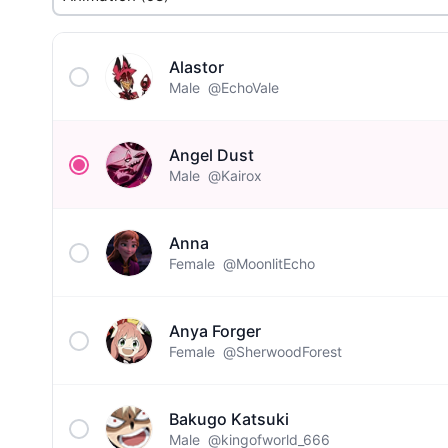
Alastor
Male
@EchoVale
Angel Dust
Male
@Kairox
Anna
Female
@MoonlitEcho
Anya Forger
Female
@SherwoodForest
Bakugo Katsuki
Male
@kingofworld_666