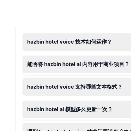
Dalek
Male
@MoonDiary
Daredevil
hazbin hotel voice 技术如何运作？
Male
@ByteFlow
Deku
能否将 hazbin hotel ai 内容用于商业项目？
Male
@kingofworld_666
hazbin hotel voice 支持哪些文本格式？
Denji
Male
@MoonDiary
hazbin hotel ai 模型多久更新一次？
Denji
Male
@WindStory