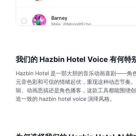
Barney
Male
@MoonlitEcho
Bluey
Female
@EchoVale
我们的 Hazbin Hotel Voice 有
BMO
Hazbin Hotel 是一部大胆的音乐动画喜
Male
@IdeaSynth
元音色彩和可信的情绪起伏，重现这种动态节奏。与生
辑、动画恶搞还是角色播客，这款工具都能围绕创作者搜
Bonzi Buddy
造一致的 hazbin hotel voice 演绎风格。
Male
@PeachyCloud
Bugs Bunny
Male
@MoonDiary