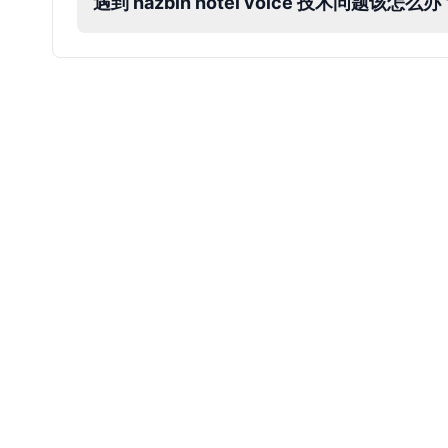
遇到 hazbin hotel voice 技术问题该怎么办
Dobby
Male
@NeonCipher
Dory
Female
@BlueWillow
Ducky
Male
@PeachyCloud
Elastigirl
Female
@VoidWalke
Elsa Frozen
Female
@EagleEyes_USA