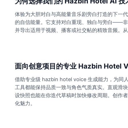
为何选择我们的 Hazbin Hotel AI 
体验为大胆对白与高能量音乐剧旁白打造的下一代文本转
Buzz Lightyear
Male
@SilentNova
的自信能量。它支持对白重现、独白与旁白——非常适合
并导出适用于视频、播客或社交帖的精致音频。从俏皮单
Caillou
Male
@ByteFlow
Caine
面向创意项目的专业 Hazbin Hotel V
Male
@MoonlitEcho
借助专业级 hazbin hotel voice 
工具都能保持品质一致与角色气质真实。直观滑块
Cyn
设快照也能在你迭代草稿时加快修改周期。创作者依靠 haz
Female
@CherryNova
化魅力。
Daddy Pig
Male
@QuantumRune