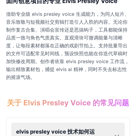
面向创意项目的专业 Elvis Presley Voice
借助专业级 elvis presley voice 生成能力，为同人短片、
James Hetfield
Male
@BenHarris
音乐致敬与短视频社交剪辑打造引人入胜的内容。无论你
制作复古合集、演唱会宣传还是恶搞钩子，工具都能保持
品质一致与角色气质真实。直观滑块可微调能量与清晰
James Spader
度，让每段素材都落在正确的戏剧节拍上。支持批量导出
Male
@DreamCompiler
的文件可适配常见时间线，预设快照也能在你迭代草稿时
加快修改周期。创作者依靠 elvis presley voice 工作流，
Jennifer Aniston
输出精致素材包，捕捉 elvis ai 精神，同时不失去标志性
Female
@NYCgirl2009
的摇滚气场。
Jennifer Coolidge
Female
@DreamCompiler
关于 Elvis Presley Voice 的常见问题
John Cena
Male
@DarkVector
elvis presley voice 技术如何运