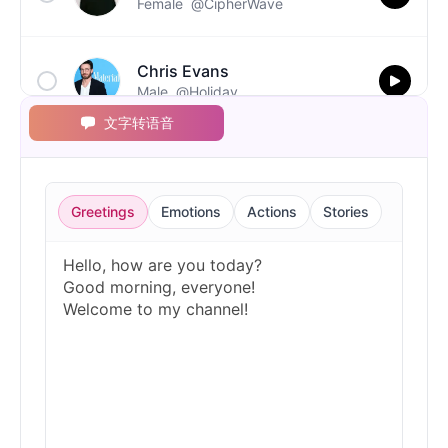
Female
@CipherWave
Chris Evans
Male
@Holiday
文字转语音
Christopher Walken
Male
@Kairox
Greetings
Emotions
Actions
Stories
David Attenborough
Male
@Lucas
Diddy
Male
@MoonPetal
Drake
Male
@MapleLeaf_88