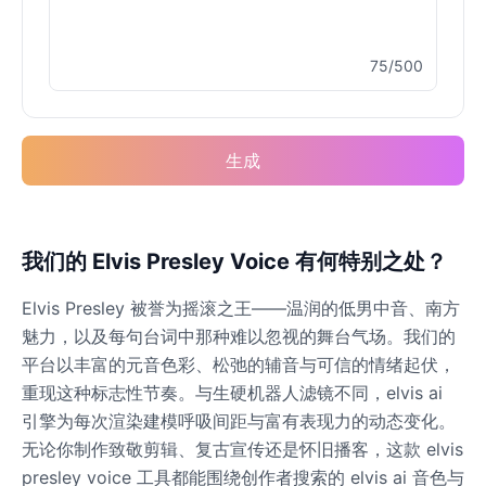
75/500
Elvis Presley
Male
@PeachyCloud
生成
Emilia Clarke
Female
@NYCgirl2009
Eminem
我们的 Elvis Presley Voice 有何特别之处？
Male
@KingArthur
Elvis Presley 被誉为摇滚之王——温润的低男中音、南方
魅力，以及每句台词中那种难以忽视的舞台气场。我们的
Emma Waston
平台以丰富的元音色彩、松弛的辅音与可信的情绪起伏，
Female
@GamingPro365
重现这种标志性节奏。与生硬机器人滤镜不同，elvis ai
引擎为每次渲染建模呼吸间距与富有表现力的动态变化。
无论你制作致敬剪辑、复古宣传还是怀旧播客，这款 elvis
Gavin Newsom
Male
@KingArthur
presley voice 工具都能围绕创作者搜索的 elvis ai 音色与