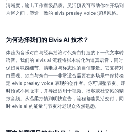
清晰度，输出工作室级品质。灵活预设可帮助你在开场到
片尾之间，塑造一致的 elvis presley voice 演绎风格。
Ice Spice
Female
@KingArthur
为何选择我们的 Elvis AI 技术？
Jack Black
Male
@EchoVector
体验为音乐对白与经典摇滚时代旁白打造的下一代文本转
语音。我们的 elvis ai 流程将脚本转化为逼真语音，同时
保留灵魂感细节、清晰度与标志性的自信能量。它支持对
Jacksepticeye
Male
@DreamCompiler
白重现、独白与旁白——非常适合需要在多场景中保持稳
定 elvis presley voice 表现的创作者。你可调整节奏、即
时预览不同版本，并导出适用于视频、播客或社交帖的精
Jake Paul
致音频。从温柔抒情到明快宣告，流程都能灵活交付，同
Male
@MoonPetal
时 elvis ai 的能量与节奏对老观众依然熟悉。
James Earl Jones
Male
@Lucas