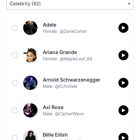
Adele
Female
@ZaneCarter
Ariana Grande
Female
@MapleLeaf_88
Arnold Schwarzenegger
Male
@EchoVale
Axl Rose
Male
@CipherWave
Billie Eilish