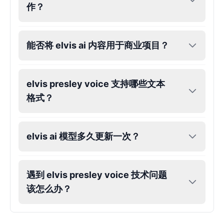
作？
John Lennon
Male
@KingArthur
能否将 elvis ai 内容用于商业项目？
Juice WRLD
Male
@CipherWave
elvis presley voice 支持哪些文本
格式？
Justin Bieber
Male
@Serena
elvis ai 模型多久更新一次？
Justin Bieber(Young)
Male
@LucasMorgan
遇到 elvis presley voice 技术问题
该怎么办？
Keanu Reeves
Male
@Holiday