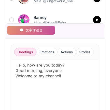
Male
@kingofworld_666
Barney
Male
@MoonlitEcho
文字转语音
Bluey
Female
@EchoVale
Greetings
Emotions
Actions
Stories
BMO
Male
@IdeaSynth
Bonzi Buddy
Male
@PeachyCloud
Bugs Bunny
Male
@MoonDiary