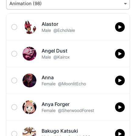
Alastor
Male
@EchoVale
Angel Dust
Male
@Kairox
Anna
Female
@MoonlitEcho
Anya Forger
Female
@SherwoodForest
Bakugo Katsuki