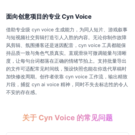
Dobby
面向创意项目的专业 Cyn Voice
Male
@NeonCipher
借助专业级 cyn voice 生成能力，为同人短片、游戏叙事
与短视频社交剪辑打造引人入胜的内容。无论你制作故障
Dory
风剪辑、氛围播客还是迷因配音，cyn voice 工具都能保
Female
@BlueWillow
持品质一致与角色气质真实。直观滑块可微调能量与清晰
度，让每句台词都落在正确的情绪节拍上。支持批量导出
Ducky
的文件可适配常见时间线，预设快照也能在你迭代草稿时
Male
@PeachyCloud
加快修改周期。创作者依靠 cyn voice 工作流，输出精致
片段，捕捉 cyn ai voice 精神，同时不失去标志性的令人
不安的存在感。
Elastigirl
Female
@VoidWalke
关于 Cyn Voice 的常见问题
Elsa Frozen
Female
@EagleEyes_USA