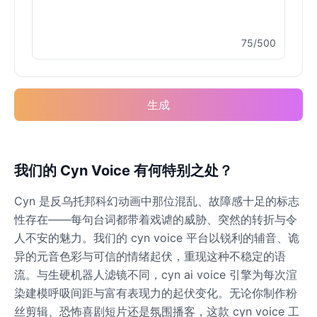
75/500
Buzz Lightyear
Male
@SilentNova
生成
Caillou
Male
@ByteFlow
Caine
我们的 Cyn Voice 有何特别之处？
Male
@MoonlitEcho
Cyn 是反乌托邦科幻动画中那位混乱、故障感十足的标志
性存在——每句台词都带着戏谑的威胁、突然的转折与令
Cyn
人不安的魅力。我们的 cyn voice 平台以锐利的辅音、诡
Female
@CherryNova
异的元音色彩与可信的情绪起伏，重现这种不稳定的语
流。与生硬机器人滤镜不同，cyn ai voice 引擎为每次渲
染建模呼吸间距与富有表现力的起伏变化。无论你制作粉
Daddy Pig
Male
@QuantumRune
丝剪辑、恐怖喜剧短片还是氛围播客，这款 cyn voice 工