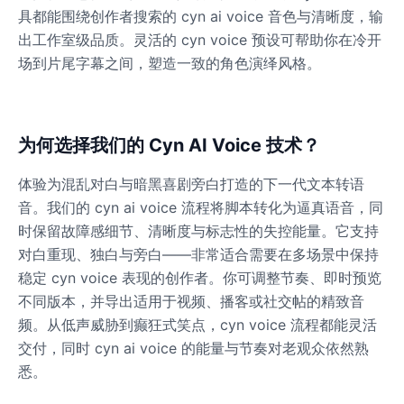
具都能围绕创作者搜索的 cyn ai voice 音色与清晰度，输
出工作室级品质。灵活的 cyn voice 预设可帮助你在冷开
Dalek
场到片尾字幕之间，塑造一致的角色演绎风格。
Male
@MoonDiary
Daredevil
为何选择我们的 Cyn AI Voice 技术？
Male
@ByteFlow
体验为混乱对白与暗黑喜剧旁白打造的下一代文本转语
音。我们的 cyn ai voice 流程将脚本转化为逼真语音，同
Deku
Male
@kingofworld_666
时保留故障感细节、清晰度与标志性的失控能量。它支持
对白重现、独白与旁白——非常适合需要在多场景中保持
稳定 cyn voice 表现的创作者。你可调整节奏、即时预览
Denji
不同版本，并导出适用于视频、播客或社交帖的精致音
Male
@MoonDiary
频。从低声威胁到癫狂式笑点，cyn voice 流程都能灵活
交付，同时 cyn ai voice 的能量与节奏对老观众依然熟
Denji
悉。
Male
@WindStory