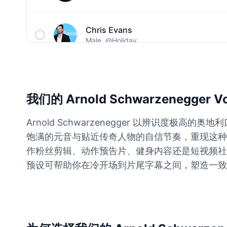
Chris Evans
Male
@Holiday
Christopher Walken
Male
@Kairox
我们的 Arnold Schwarzenegger
David Attenborough
Arnold Schwarzenegger 以辨识
Male
@Lucas
饱满的元音与贴近传奇人物的自信节奏，重现这种
作粉丝剪辑、动作预告片、健身内容还是短视频社交片段，
Diddy
预设可帮助你在冷开场到片尾字幕之间，塑造一致
Male
@MoonPetal
Drake
Male
@MapleLeaf_88