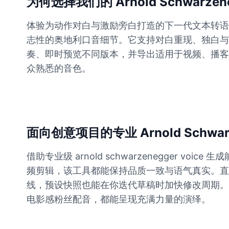
为何选择我们的 Arnold Schwarzene
体验为动作对白与激励旁白打造的下一代文本转语音。我们的
Elvis Presley
Male
@PeachyCloud
志性的奥地利口音细节。它支持对白重现、独白与旁白——
奏、即时预览不同版本，并导出适用于视频、播客
众熟悉的音色。
Emilia Clarke
Female
@NYCgirl2009
Eminem
Male
@KingArthur
面向创意项目的专业 Arnold Schwarze
借助专业级 arnold schwarzenegge
Emma Waston
频剪辑，该工具都能保持品质一致与语气真实。直
Female
@GamingPro365
线，预设快照也能在你迭代草稿时加快修改周期。
电影感粉丝配音，都能呈现充满力量的演绎。
Gavin Newsom
Male
@KingArthur