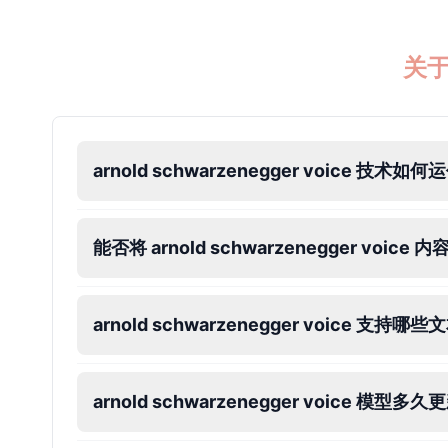
Ice Spice
关于 
Female
@KingArthur
Jack Black
Male
@EchoVector
arnold schwarzenegger voice 技术如
Jacksepticeye
Male
@DreamCompiler
能否将 arnold schwarzenegger voic
Jake Paul
arnold schwarzenegger voice 支持
Male
@MoonPetal
James Earl Jones
arnold schwarzenegger voice 模型
Male
@Lucas