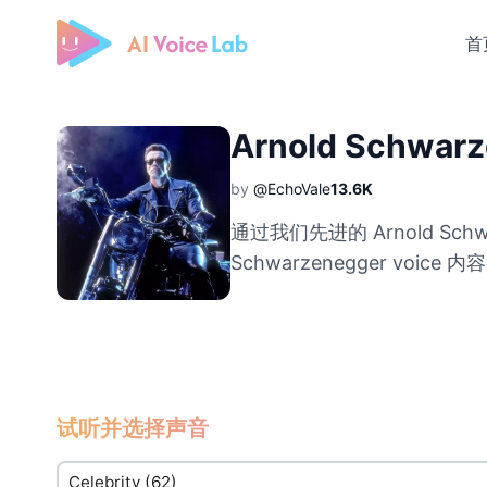
首
Free AI Cover & AI Voice Over
Arnold Schwarz
by
@EchoVale
13.6K
通过我们先进的 Arnold Schwa
Schwarzenegger voice 内
试听并选择声音