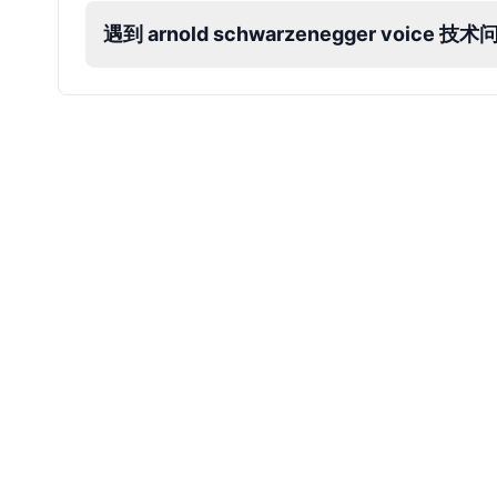
遇到 arnold schwarzenegger voice
James Hetfield
Male
@BenHarris
James Spader
Male
@DreamCompiler
Jennifer Aniston
Female
@NYCgirl2009
Jennifer Coolidge
Female
@DreamCompiler
John Cena
Male
@DarkVector