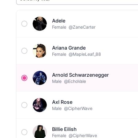
Adele
Female
@ZaneCarter
Ariana Grande
Female
@MapleLeaf_88
Arnold Schwarzenegger
Male
@EchoVale
Axl Rose
Male
@CipherWave
Billie Eilish
Female
@CipherWave