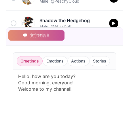
Male
@PeachyCloud
Shadow the Hedgehog
Male
@AtlasDrift
文字转语音
Silver the Hedgehog
Male
@BlueWillow
Greetings
Emotions
Actions
Stories
Sonic the Hedgehog
Male
@Cheeky_Lad