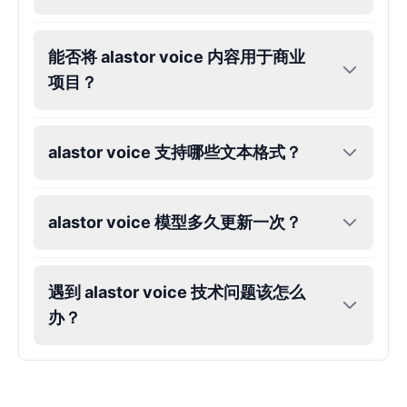
Eric Cartman
Male
@BunnyMint
能否将 alastor voice 内容用于商业
项目？
Felonius Gru
Male
@AetherNova
alastor voice 支持哪些文本格式？
Francine Smith
Female
@MoonDiary
alastor voice 模型多久更新一次？
Freddy Fazbear
遇到 alastor voice 技术问题该怎么
Male
@CuppaKing
办？
Garfield
Male
@SynthRift