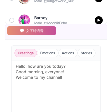
Male
@kingofworld_666
Barney
Male
@MoonlitEcho
文字转语音
Bluey
Female
@EchoVale
Greetings
Emotions
Actions
Stories
BMO
Male
@IdeaSynth
Bonzi Buddy
Male
@PeachyCloud
Bugs Bunny
Male
@MoonDiary