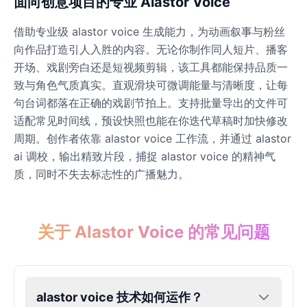
面向创意项目的专业 Alastor Voice
借助专业级 alastor voice 生成能力，为动画叙事与粉丝
Dobby
Male
@NeonCipher
向作品打造引人入胜的内容。无论你制作同人短片、播客
开场、戏剧旁白还是短视频剪辑，该工具都能保持品质一
致与角色气质真实。直观滑块可微调能量与清晰度，让每
Dory
句台词都落在正确的戏剧节拍上。支持批量导出的文件可
Female
@BlueWillow
适配常见时间线，预设快照也能在你迭代草稿时加快修改
周期。创作者依靠 alastor voice 工作流，并通过 alastor
Ducky
ai 调校，输出精致片段，捕捉 alastor voice 的精神气
Male
@PeachyCloud
质，同时不失去标志性的广播魅力。
Elastigirl
Female
@VoidWalke
关于 Alastor Voice 的常见问题
Elsa Frozen
Female
@EagleEyes_USA
alastor voice 技术如何运作？