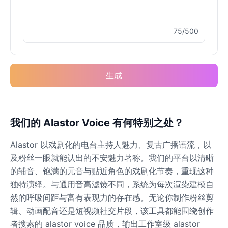
75/500
Buzz Lightyear
Male
@SilentNova
生成
Caillou
Male
@ByteFlow
Caine
我们的 Alastor Voice 有何特别之处？
Male
@MoonlitEcho
Alastor 以戏剧化的电台主持人魅力、复古广播语流，以
及粉丝一眼就能认出的不安魅力著称。我们的平台以清晰
Cyn
的辅音、饱满的元音与贴近角色的戏剧化节奏，重现这种
Female
@CherryNova
独特演绎。与通用音高滤镜不同，系统为每次渲染建模自
然的呼吸间距与富有表现力的存在感。无论你制作粉丝剪
辑、动画配音还是短视频社交片段，该工具都能围绕创作
Daddy Pig
Male
@QuantumRune
者搜索的 alastor voice 品质，输出工作室级 alastor