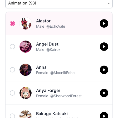
Alastor
Male
@EchoVale
Angel Dust
Male
@Kairox
Anna
Female
@MoonlitEcho
Anya Forger
Female
@SherwoodForest
Bakugo Katsuki