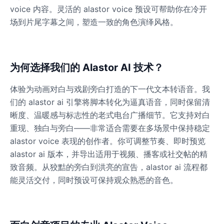
voice 内容。灵活的 alastor voice 预设可帮助你在冷开
场到片尾字幕之间，塑造一致的角色演绎风格。
Dalek
Male
@MoonDiary
为何选择我们的 Alastor AI 技术？
Daredevil
Male
@ByteFlow
体验为动画对白与戏剧旁白打造的下一代文本转语音。我
们的 alastor ai 引擎将脚本转化为逼真语音，同时保留清
晰度、温暖感与标志性的老式电台广播细节。它支持对白
Deku
Male
@kingofworld_666
重现、独白与旁白——非常适合需要在多场景中保持稳定
alastor voice 表现的创作者。你可调整节奏、即时预览
alastor ai 版本，并导出适用于视频、播客或社交帖的精
Denji
致音频。从狡黠的旁白到洪亮的宣告，alastor ai 流程都
Male
@MoonDiary
能灵活交付，同时预设可保持观众熟悉的音色。
Denji
Male
@WindStory