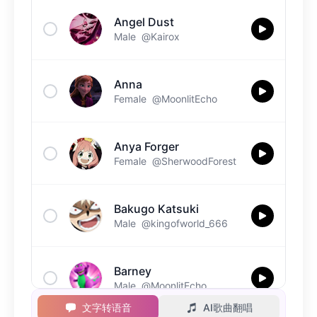
Angel Dust
Male
@Kairox
Anna
Female
@MoonlitEcho
Anya Forger
Female
@SherwoodForest
Bakugo Katsuki
Male
@kingofworld_666
Barney
Male
@MoonlitEcho
文字转语音
AI歌曲翻唱