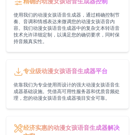
精确的动漫女孩语音生成器控制
Female
@BlueWillow
使用我们的动漫女孩语音生成器，通过精确控制节
奏、音调和情感表达来微调您的动漫女孩语音内
Ducky
容。我们动漫女孩语音生成器中的复杂文本转语音
Male
@PeachyCloud
技术允许详细定制，以满足您的确切要求，同时保
持音频真实性。
Elastigirl
Female
@VoidWalke
专业级动漫女孩语音生成器平台
Elsa Frozen
依靠我们为专业使用而设计的强大动漫女孩语音生
Female
@EagleEyes_USA
成器基础设施。凭借高可用性服务器和优质音频处
理，您的动漫女孩语音生成器项目安全可靠。
Eric Cartman
Male
@BunnyMint
经济实惠的动漫女孩语音生成器解决
Felonius Gru