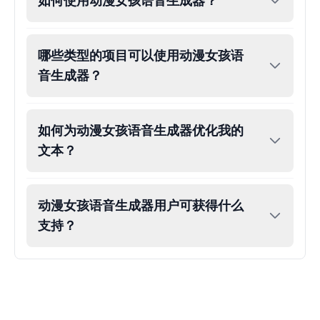
如何使用动漫女孩语音生成器？
Male
@ChillVibes_LA
Goofy
哪些类型的项目可以使用动漫女孩语
Male
@OrionPulse
音生成器？
Griffith
Male
@ByteFlow
如何为动漫女孩语音生成器优化我的
文本？
Grinch
Male
@PuffyStar
动漫女孩语音生成器用户可获得什么
支持？
Hank Hill
Male
@VoidWalke
Harley Quinn
Male
@IdeaSynth