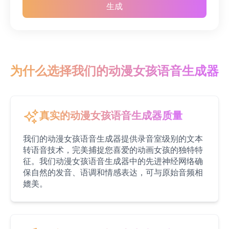
生成
Caillou
Male
@ByteFlow
Caine
Male
@MoonlitEcho
为什么选择我们的动漫女孩语音生成器
Cyn
Female
@CherryNova
真实的动漫女孩语音生成器质量
我们的动漫女孩语音生成器提供录音室级别的文本
Daddy Pig
转语音技术，完美捕捉您喜爱的动画女孩的独特特
Male
@QuantumRune
征。我们动漫女孩语音生成器中的先进神经网络确
保自然的发音、语调和情感表达，可与原始音频相
媲美。
Dalek
Male
@MoonDiary