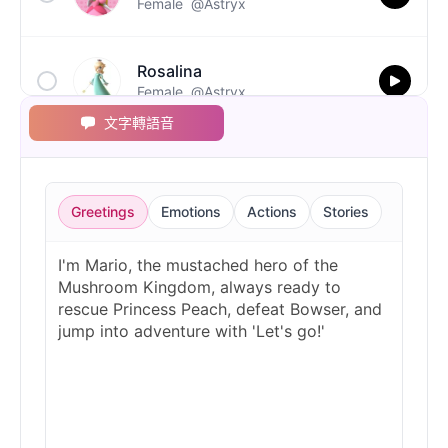
Female
@Astryx
Rosalina
Female
@Astryx
文字轉語音
Toad
Male
@Astryx
Greetings
Emotions
Actions
Stories