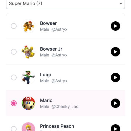
Bowser
Male
@Astryx
Bowser Jr
Male
@Astryx
Luigi
Male
@Astryx
Mario
Male
@Cheeky_Lad
Princess Peach