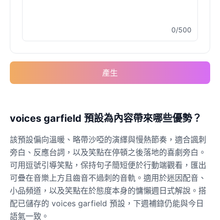
0/500
Buzz Lightyear
Male
@SilentNova
產生
Caillou
Male
@ByteFlow
Caine
voices garfield 預設為內容帶來哪些優勢？
Male
@MoonlitEcho
該預設偏向溫暖、略帶沙啞的演繹與慢熱節奏，適合諷刺
旁白、反應台詞，以及笑點在停頓之後落地的喜劇旁白。
Cyn
可用逗號引導笑點，保持句子簡短便於行動端觀看，匯出
Female
@CherryNova
可疊在音樂上方且齒音不過刺的音軌。適用於迷因配音、
小品頻道，以及笑點在於態度本身的慵懶週日式解說。搭
配已儲存的 voices garfield 預設，下週補錄仍能與今日
Daddy Pig
Male
@QuantumRune
語氣一致。