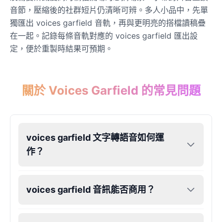
音節，壓縮後的社群短片仍清晰可辨。多人小品中，先單
獨匯出 voices garfield 音軌，再與更明亮的搭檔讀稿疊
Dobby
Male
@NeonCipher
在一起。記錄每條音軌對應的 voices garfield 匯出設
定，便於重製時結果可預期。
Dory
Female
@BlueWillow
關於 Voices Garfield 的常見問題
Ducky
Male
@PeachyCloud
voices garfield 文字轉語音如何運
作？
Elastigirl
Female
@VoidWalke
voices garfield 音訊能否商用？
Elsa Frozen
Female
@EagleEyes_USA