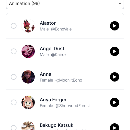
Alastor
Male
@EchoVale
Angel Dust
Male
@Kairox
Anna
Female
@MoonlitEcho
Anya Forger
Female
@SherwoodForest
Bakugo Katsuki