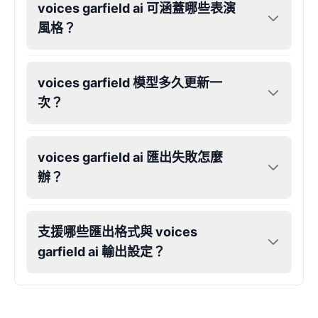
voices garfield ai 可涵蓋哪些表演
Eric Cartman
風格？
Male
@BunnyMint
voices garfield 模型多久更新一
Felonius Gru
次？
Male
@AetherNova
Francine Smith
voices garfield ai 匯出失敗怎麼
Female
@MoonDiary
辦？
Freddy Fazbear
Male
@CuppaKing
支援哪些匯出格式與 voices
garfield ai 輸出設定？
Garfield
Male
@SynthRift