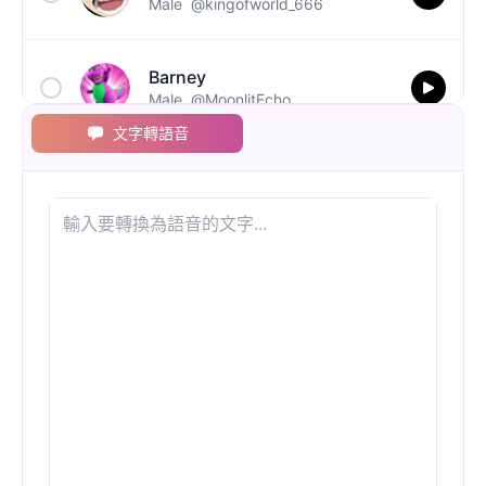
Male
@kingofworld_666
Barney
Male
@MoonlitEcho
文字轉語音
Bluey
Female
@EchoVale
BMO
Male
@IdeaSynth
Bonzi Buddy
Male
@PeachyCloud
Bugs Bunny
Male
@MoonDiary