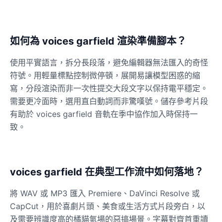
Dalek
Male
@MoonDiary
如何為 voices garfield 渲染準備腳本？
使用平實語言，拆分長段落，避免編輯器無法匯入的奇怪
Daredevil
符號。用輕量標點控制微停頓，展開易讓模型困惑的縮
Male
@ByteFlow
寫，分段渲染而非一次性提交大段文字以保持電平穩定。
需要更冷面時，選用直白動詞而非驚嘆號。儲存參考片段
有助於 voices garfield 音軌在季中協作加入時保持一
Deku
Male
@kingofworld_666
致。
Denji
Male
@MoonDiary
voices garfield 在典型工作流中如何落地？
將 WAV 或 MP3 匯入 Premiere、DaVinci Resolve 或
Denji
CapCut，用於喜劇片頭、美食或生活方式片段旁白，以
Male
@WindStory
及需要辨識度高的橘貓氣場的惡搞場景。字幕對齊首重讀