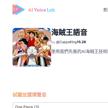
首
Free AI Cover & AI Voice Over
海賊王語音
by
@CuppaKing
15.2K
使用我們先進的AI海賊王技
試聽並選擇聲音