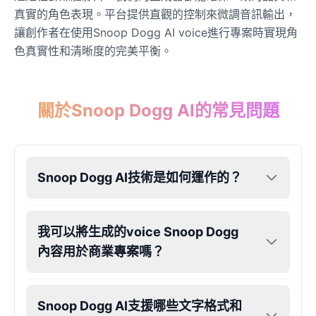
真實的角色表現。平台提供直觀的控制來微調音訊輸出，
讓創作者在使用Snoop Dogg AI voice進行專案時實現角
James Hetfield
Male
@BenHarris
色真實性和清晰度的完美平衡。
James Spader
關於Snoop Dogg AI的常見問題
Male
@DreamCompiler
Jennifer Aniston
Female
@NYCgirl2009
Snoop Dogg AI技術是如何運作的？
Jennifer Coolidge
我可以將生成的voice Snoop Dogg
Female
@DreamCompiler
內容用於商業專案嗎？
John Cena
Male
@DarkVector
Snoop Dogg AI支援哪些文字格式和