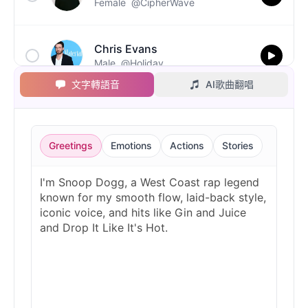
Female
@CipherWave
Chris Evans
Male
@Holiday
文字轉語音
AI歌曲翻唱
Christopher Walken
Male
@Kairox
Greetings
Emotions
Actions
Stories
David Attenborough
Male
@Lucas
Diddy
Male
@MoonPetal
Drake
Male
@MapleLeaf_88