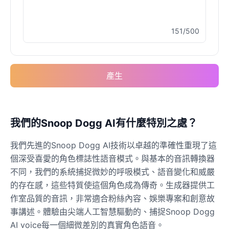
151/500
Elvis Presley
Male
@PeachyCloud
產生
Emilia Clarke
Female
@NYCgirl2009
Eminem
我們的Snoop Dogg AI有什麼特別之處？
Male
@KingArthur
我們先進的Snoop Dogg AI技術以卓越的準確性重現了這
個深受喜愛的角色標誌性語音模式。與基本的音訊轉換器
Emma Waston
不同，我們的系統捕捉微妙的呼吸模式、語音變化和威嚴
Female
@GamingPro365
的存在感，這些特質使這個角色成為傳奇。生成器提供工
作室品質的音訊，非常適合粉絲內容、娛樂專案和創意故
事講述。體驗由尖端人工智慧驅動的、捕捉Snoop Dogg
Gavin Newsom
Male
@KingArthur
AI voice每一個細微差別的真實角色語音。