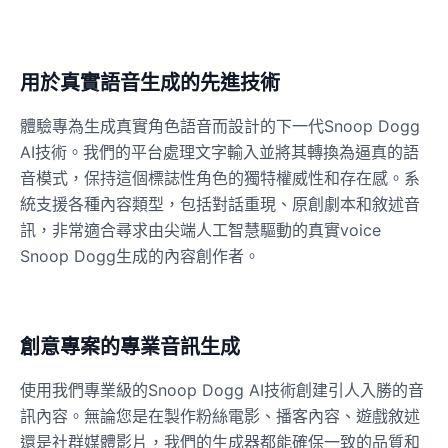
Ice Spice
Female
@KingArthur
用於真實語音生成的先進技術
體驗專為生成真實角色語音而設計的下一代Snoop Dogg
Jack Black
AI技術。我們的平台處理文字輸入並將其轉換為逼真的語
Male
@EchoVector
音模式，保持這個標誌性角色的獨特權威性和存在感。系
統支援各種內容類型，包括對話重現、原創劇本和敘述音
訊，非常適合尋求由尖端人工智慧驅動的真實voice
Jacksepticeye
Male
@DreamCompiler
Snoop Dogg生成的內容創作者。
Jake Paul
Male
@MoonPetal
創意專案的專業音訊生成
使用我們專業級的Snoop Dogg AI技術創建引人入勝的音
James Earl Jones
訊內容。無論您是在製作粉絲電影、播客內容、遊戲敘述
Male
@Lucas
還是社群媒體影片，我們的生成器都能確保一致的品質和