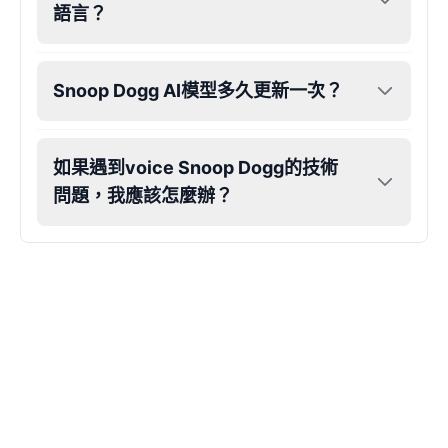
語言？
John Lennon
Male
@KingArthur
Snoop Dogg AI模型多久更新一次？
Juice WRLD
Male
@CipherWave
如果遇到voice Snoop Dogg的技術
問題，我應該怎麼辦？
Justin Bieber
Male
@Serena
Justin Bieber(Young)
Male
@LucasMorgan
Keanu Reeves
Male
@Holiday