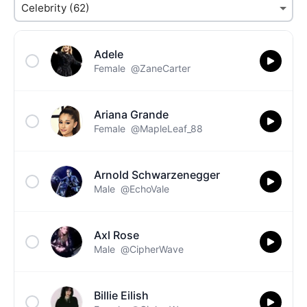
Adele
Female
@ZaneCarter
Ariana Grande
Female
@MapleLeaf_88
Arnold Schwarzenegger
Male
@EchoVale
Axl Rose
Male
@CipherWave
Billie Eilish