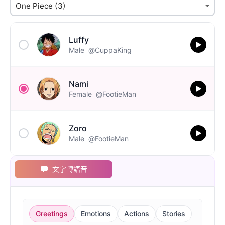
Luffy
Male
@CuppaKing
Nami
Female
@FootieMan
Zoro
Male
@FootieMan
文字轉語音
Greetings
Emotions
Actions
Stories