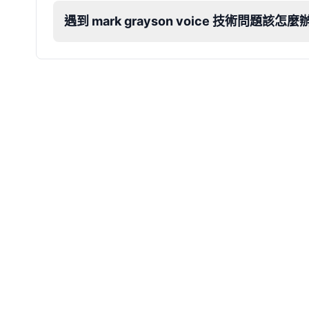
遇到 mark grayson voice 技術問題該怎麼
Dobby
Male
@NeonCipher
Dory
Female
@BlueWillow
Ducky
Male
@PeachyCloud
Elastigirl
Female
@VoidWalke
Elsa Frozen
Female
@EagleEyes_USA