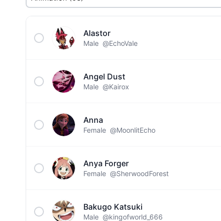
Alastor
Male
@EchoVale
Angel Dust
Male
@Kairox
Anna
Female
@MoonlitEcho
Anya Forger
Female
@SherwoodForest
Bakugo Katsuki
Male
@kingofworld_666