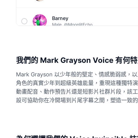
Barney
Male
@MoonlitEcho
Bluey
Female
@EchoVale
我們的 Mark Grayson Voice 有
BMO
Mark Grayson 以少年般的堅定、情感脆弱感
Male
@IdeaSynth
角色的真實少年到超級英雄能量，重現這種獨特演
動畫配音、動作預告片還是短影片社群片段，該工具都能圍繞創
Bonzi Buddy
設可協助你在冷開場到片尾字幕之間，塑造一致的
Male
@PeachyCloud
Bugs Bunny
Male
@MoonDiary