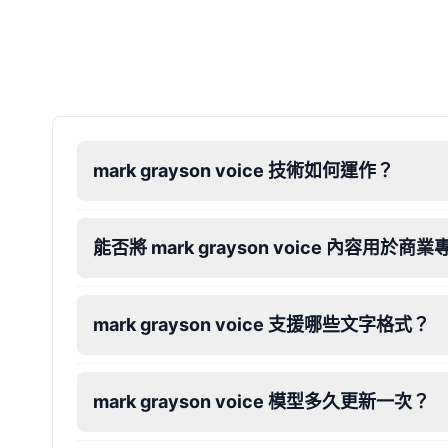
Dalek
Male
@MoonDiary
Daredevil
Male
@ByteFlow
mark grayson voice 技術如何運作？
Deku
Male
@kingofworld_666
能否將 mark grayson voice 內容用於商
Denji
mark grayson voice 支援哪些文字格式？
Male
@MoonDiary
Denji
mark grayson voice 模型多久更新一次？
Male
@WindStory