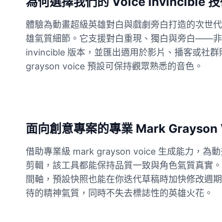
為何選擇我們的 Voice Invincible 
體驗為動畫超級英雄對白與戲劇旁白打造的次世代文字轉
Buzz Lightyear
Male
@SilentNova
雄氣質細節。它支援對白重現、獨白與旁白——非常適合需
invincible 版本，並匯出適用於影片、播客或社群
grayson voice 預設可保持觀眾熟悉的音色。
Caillou
Male
@ByteFlow
Caine
Male
@MoonlitEcho
面向創意專案的專業 Mark Grayson V
借助專業級 mark grayson voice 
Cyn
剪輯，該工具都能保持品質一致與角色氣質真實。
Female
@CherryNova
間軸，預設快照也能在你迭代草稿時加快修改週期。創作者依靠
待的精神氣質，同時不失去標誌性的英雄火花。
Daddy Pig
Male
@QuantumRune