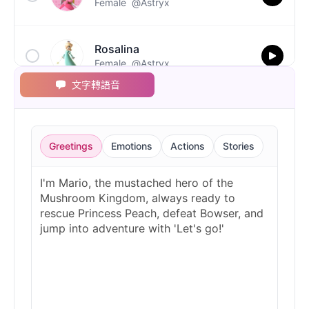
Female
@Astryx
Rosalina
Female
@Astryx
文字轉語音
Toad
Male
@Astryx
Greetings
Emotions
Actions
Stories