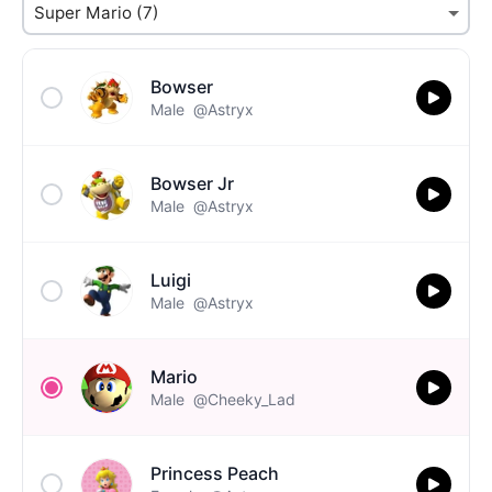
Bowser
Male
@Astryx
Bowser Jr
Male
@Astryx
Luigi
Male
@Astryx
Mario
Male
@Cheeky_Lad
Princess Peach