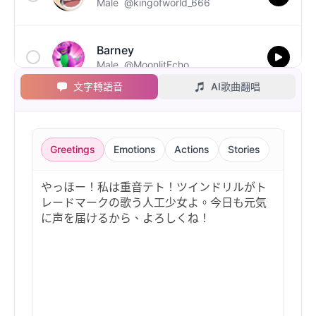
Male
@kingofworld_666
Barney
Male
@MoonlitEcho
文字轉語音
AI歌曲翻唱
Bluey
Female
@EchoVale
Greetings
Emotions
Actions
Stories
BMO
Male
@IdeaSynth
Bonzi Buddy
Male
@PeachyCloud
Bugs Bunny
Male
@MoonDiary