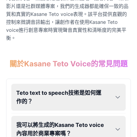
影片還是社群媒體專案，我們的生成器都能確保一致的品
質和真實的Kasane Teto voice表現。該平台提供直觀的
Dobby
Male
@NeonCipher
控制來微調音訊輸出，讓創作者在使用Kasane Teto
voice進行創意專案時實現聲音真實性和清晰度的完美平
衡。
Dory
Female
@BlueWillow
關於Kasane Teto Voice的常見問題
Ducky
Male
@PeachyCloud
Teto text to speech技術是如何運
Elastigirl
作的？
Female
@VoidWalke
Elsa Frozen
我可以將生成的Kasane Teto voice
Female
@EagleEyes_USA
內容用於商業專案嗎？