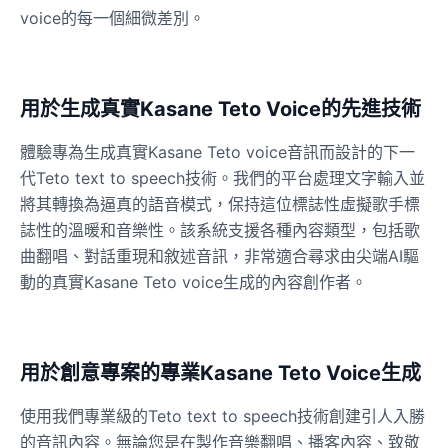
voice的每一個細微差別。
Dalek
Male
@MoonDiary
用於生成真實Kasane Teto Voice的先進技術
Daredevil
體驗專為生成真實Kasane Teto voice音訊而設計的下一
Male
@ByteFlow
代Teto text to speech技術。我們的平台處理文字輸入並
將其轉換為逼真的語音模式，保持這位標誌性虛擬歌手標
誌性的溫暖和音樂性。該系統支援各種內容類型，包括歌
Deku
Male
@kingofworld_666
曲翻唱、對話重現和敘述音訊，非常適合尋求由尖端AI驅
動的真實Kasane Teto voice生成的內容創作者。
Denji
Male
@MoonDiary
用於創意專案的專業Kasane Teto Voice生成
Denji
使用我們專業級的Teto text to speech技術創建引人入勝
Male
@WindStory
的音訊內容。無論您是在製作音樂翻唱、播客內容、致敬