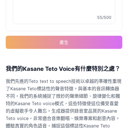
55/500
Buzz Lightyear
Male
@SilentNova
產生
Caillou
Male
@ByteFlow
Caine
我們的Kasane Teto Voice有什麼特別之處？
Male
@MoonlitEcho
我們先進的Teto text to speech技術以卓越的準確性重現
了Kasane Teto標誌性的聲音特徵。與基本的音訊轉換器
Cyn
不同，我們的系統捕捉了微妙的聲樂細節、旋律變化和獨
Female
@CherryNova
特的Kasane Teto voice模式，這些特徵使這位備受喜愛
的虛擬歌手令人難忘。生成器提供錄音室品質的Kasane
Teto voice，非常適合音樂翻唱、娛樂專案和創意內容。
Daddy Pig
Male
@QuantumRune
體驗真實的角色語音，捕捉這個標誌性Kasane Teto