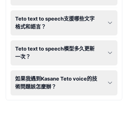
Eric Cartman
Male
@BunnyMint
Teto text to speech支援哪些文字
格式和語言？
Felonius Gru
Male
@AetherNova
Teto text to speech模型多久更新
一次？
Francine Smith
Female
@MoonDiary
如果我遇到Kasane Teto voice的技
Freddy Fazbear
術問題該怎麼辦？
Male
@CuppaKing
Garfield
Male
@SynthRift