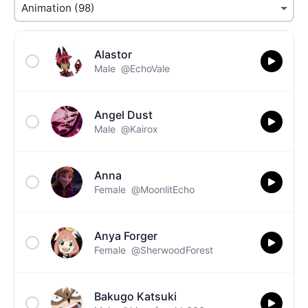
Alastor
Male
@EchoVale
Angel Dust
Male
@Kairox
Anna
Female
@MoonlitEcho
Anya Forger
Female
@SherwoodForest
Bakugo Katsuki