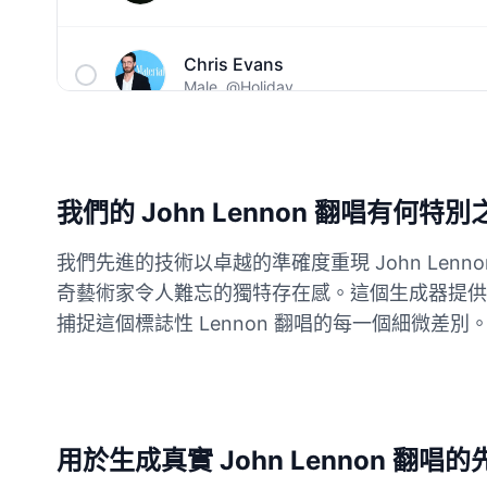
Chris Evans
Male
@Holiday
Christopher Walken
Male
@Kairox
我們的 John Lennon 翻唱有何特
David Attenborough
我們先進的技術以卓越的準確度重現 John L
Male
@Lucas
奇藝術家令人難忘的獨特存在感。這個生成器提供錄
捕捉這個標誌性 Lennon 翻唱的每一個細微差別
Diddy
Male
@MoonPetal
Drake
用於生成真實 John Lennon 翻唱
Male
@MapleLeaf_88