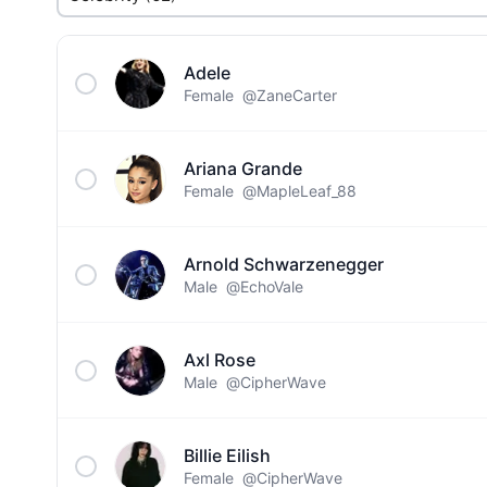
Adele
Female
@ZaneCarter
Ariana Grande
Female
@MapleLeaf_88
Arnold Schwarzenegger
Male
@EchoVale
Axl Rose
Male
@CipherWave
Billie Eilish
Female
@CipherWave