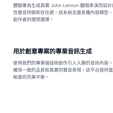
體驗專為生成真實 John Lennon 翻唱
性聲音特徵和存在感。該系統支援各種內容類型，包括
Elvis Presley
Male
@PeachyCloud
創作者的理想選擇。
Emilia Clarke
Female
@NYCgirl2009
用於創意專案的專業音訊生成
Eminem
Male
@KingArthur
使用我們的專業級技術創作引人入勝的音訊內容。無
確保一致的品質和真實的聲音表現。該平台提供直觀
晰度的完美平衡。
Emma Waston
Female
@GamingPro365
Gavin Newsom
Male
@KingArthur