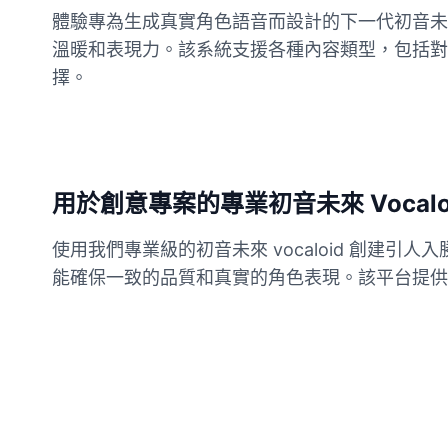
體驗專為生成真實角色語音而設計的下一代初音未來
溫暖和表現力。該系統支援各種內容類型，包括對
Buzz Lightyear
Male
@SilentNova
擇。
Caillou
Male
@ByteFlow
用於創意專案的專業初音未來 Vocalo
Caine
Male
@MoonlitEcho
使用我們專業級的初音未來 vocaloid 創建引
能確保一致的品質和真實的角色表現。該平台提供
Cyn
Female
@CherryNova
Daddy Pig
Male
@QuantumRune