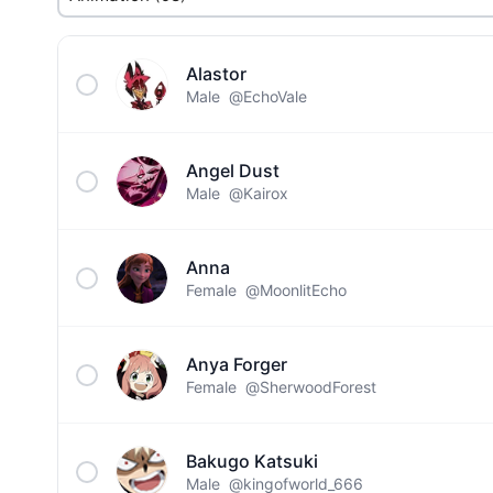
Alastor
Male
@EchoVale
Angel Dust
Male
@Kairox
Anna
Female
@MoonlitEcho
Anya Forger
Female
@SherwoodForest
Bakugo Katsuki
Male
@kingofworld_666