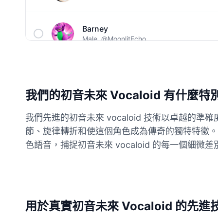
Barney
Male
@MoonlitEcho
Bluey
Female
@EchoVale
我們的初音未來 Vocaloid 有什麼
BMO
我們先進的初音未來 vocaloid 技術以卓
Male
@IdeaSynth
節、旋律轉折和使這個角色成為傳奇的獨特特徵。初
色語音，捕捉初音未來 vocaloid 的每一個
Bonzi Buddy
Male
@PeachyCloud
Bugs Bunny
用於真實初音未來 Vocaloid 的先進
Male
@MoonDiary