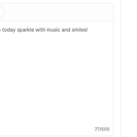
s
77/500