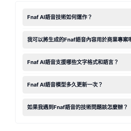
Dalek
Fnaf AI語音技術如何運作？
Male
@MoonDiary
Daredevil
我可以將生成的Fnaf語音內容用於商業專案
Male
@ByteFlow
Fnaf AI語音支援哪些文字格式和語言？
Deku
Male
@kingofworld_666
Fnaf AI語音模型多久更新一次？
Denji
Male
@MoonDiary
如果我遇到Fnaf語音的技術問題該怎麼辦？
Denji
Male
@WindStory