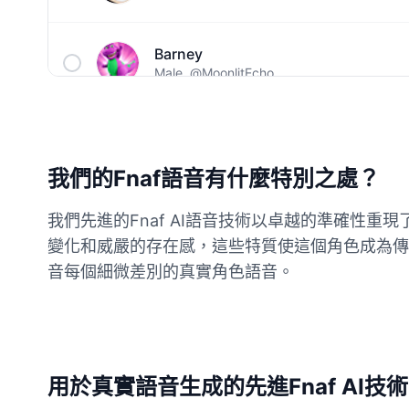
Barney
Male
@MoonlitEcho
Bluey
Female
@EchoVale
我們的Fnaf語音有什麼特別之處？
BMO
我們先進的Fnaf AI語音技術以卓越的準確性
Male
@IdeaSynth
變化和威嚴的存在感，這些特質使這個角色成為傳
音每個細微差別的真實角色語音。
Bonzi Buddy
Male
@PeachyCloud
Bugs Bunny
用於真實語音生成的先進Fnaf AI技術
Male
@MoonDiary