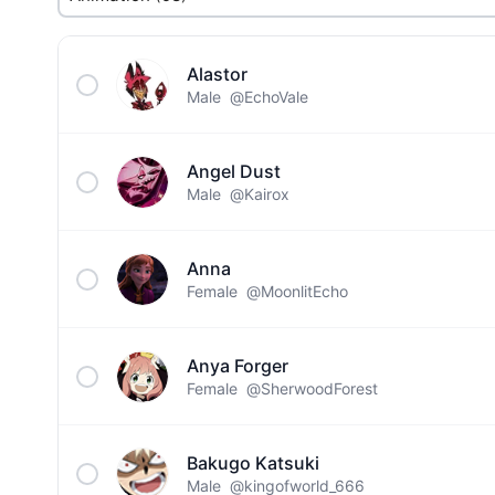
Alastor
Male
@EchoVale
Angel Dust
Male
@Kairox
Anna
Female
@MoonlitEcho
Anya Forger
Female
@SherwoodForest
Bakugo Katsuki
Male
@kingofworld_666