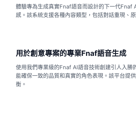
體驗專為生成真實Fnaf語音而設計的下一代Fn
感。該系統支援各種內容類型，包括對話重現、原創
Buzz Lightyear
Male
@SilentNova
Caillou
Male
@ByteFlow
用於創意專案的專業Fnaf語音生成
使用我們專業級的Fnaf AI語音技術創建引人
Caine
Male
@MoonlitEcho
能確保一致的品質和真實的角色表現。該平台提供
衡。
Cyn
Female
@CherryNova
Daddy Pig
Male
@QuantumRune