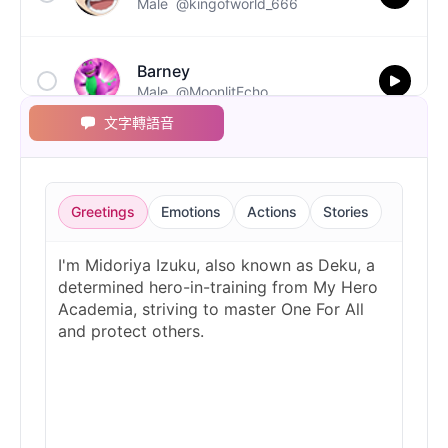
Male
@kingofworld_666
Barney
Male
@MoonlitEcho
文字轉語音
Bluey
Female
@EchoVale
Greetings
Emotions
Actions
Stories
BMO
Male
@IdeaSynth
Bonzi Buddy
Male
@PeachyCloud
Bugs Bunny
Male
@MoonDiary