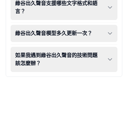
綠谷出久聲音支援哪些文字格式和語
Eric Cartman
言？
Male
@BunnyMint
綠谷出久聲音模型多久更新一次？
Felonius Gru
Male
@AetherNova
如果我遇到綠谷出久聲音的技術問題
Francine Smith
該怎麼辦？
Female
@MoonDiary
Freddy Fazbear
Male
@CuppaKing
Garfield
Male
@SynthRift