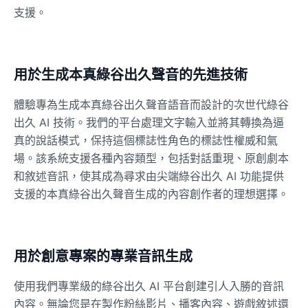
支援。
Dalek
Male
@MoonDiary
用於生成本真綠谷出久聲音的先進技術
Daredevil
體驗專為生成本真綠谷出久聲音語音而設計的次世代綠谷
Male
@ByteFlow
出久 AI 技術。我們的平台處理文字輸入並將其轉換為逼
真的說話模式，保持這個標誌性角色的標誌性權威和氣
場。該系統支援各種內容類型，包括對話重現、原創劇本
Deku
Male
@kingofworld_666
和敘述音訊，使其成為尋求由尖端綠谷出久 AI 功能提供
支援的本真綠谷出久聲音生成的內容創作者的理想選擇。
Denji
Male
@MoonDiary
用於創意專案的專業音訊生成
Denji
使用我們專業級的綠谷出久 AI 平台創建引人入勝的音訊
Male
@WindStory
內容。無論您是在製作粉絲影片、播客內容、遊戲敘述還