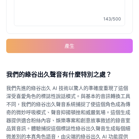
143/500
Buzz Lightyear
Male
@SilentNova
產生
Caillou
Male
@ByteFlow
Caine
我們的綠谷出久聲音有什麼特別之處？
Male
@MoonlitEcho
我們先進的綠谷出久 AI 技術以驚人的準確度重現了這個
深受喜愛角色的標誌性說話模式。與基本的音訊轉換工具
Cyn
不同，我們的綠谷出久聲音系統捕捉了使這個角色成為傳
Female
@CherryNova
奇的微妙呼吸模式、聲音抑揚頓挫和威嚴氣場。這個生成
器提供適合粉絲內容、娛樂專案和創意故事敘述的錄音室
品質音訊。體驗捕捉這個標誌性綠谷出久聲音生成每個細
Daddy Pig
Male
@QuantumRune
微差別的本真角色語音，由尖端的綠谷出久 AI 功能提供