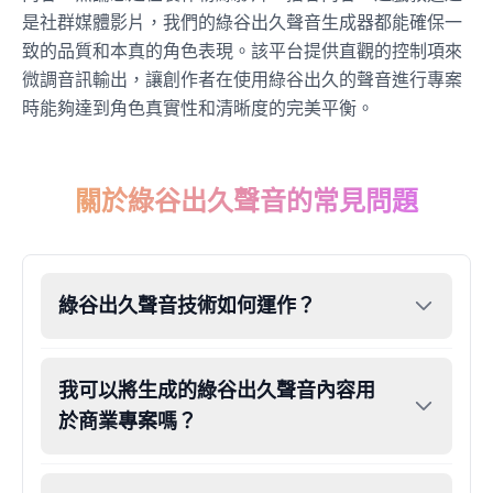
是社群媒體影片，我們的綠谷出久聲音生成器都能確保一
致的品質和本真的角色表現。該平台提供直觀的控制項來
Dobby
Male
@NeonCipher
微調音訊輸出，讓創作者在使用綠谷出久的聲音進行專案
時能夠達到角色真實性和清晰度的完美平衡。
Dory
Female
@BlueWillow
關於綠谷出久聲音的常見問題
Ducky
Male
@PeachyCloud
綠谷出久聲音技術如何運作？
Elastigirl
Female
@VoidWalke
我可以將生成的綠谷出久聲音內容用
於商業專案嗎？
Elsa Frozen
Female
@EagleEyes_USA