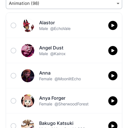
Alastor
Male
@EchoVale
Angel Dust
Male
@Kairox
Anna
Female
@MoonlitEcho
Anya Forger
Female
@SherwoodForest
Bakugo Katsuki