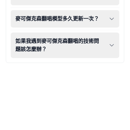
John Lennon
Male
@KingArthur
麥可傑克森翻唱模型多久更新一次？
Juice WRLD
如果我遇到麥可傑克森翻唱的技術問
Male
@CipherWave
題該怎麼辦？
Justin Bieber
Male
@Serena
Justin Bieber(Young)
Male
@LucasMorgan
Keanu Reeves
Male
@Holiday