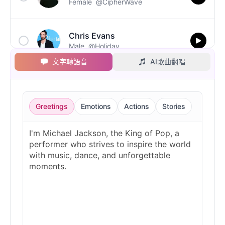
Female
@CipherWave
Chris Evans
Male
@Holiday
文字轉語音
AI歌曲翻唱
Christopher Walken
Male
@Kairox
Greetings
Emotions
Actions
Stories
David Attenborough
Male
@Lucas
Diddy
Male
@MoonPetal
Drake
Male
@MapleLeaf_88