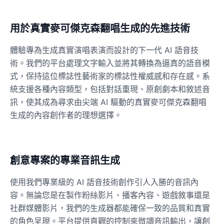
Ice Spice
用於真實麥可傑克森翻唱生成的先進技術
Female
@KingArthur
體驗專為生成真實演唱表演而設計的下一代 AI 語音技
術。我們的平台處理文字輸入並將其轉換為逼真的語音模
Jack Black
式，保持這位標誌性藝術家的標誌性權威感和存在感。系
Male
@EchoVector
統支援各種內容類型，包括對話重現、原創劇本和敘述音
訊，使其成為尋求由尖端 AI 驅動的真實麥可傑克森翻唱
生成的內容創作者的理想選擇。
Jacksepticeye
Male
@DreamCompiler
Jake Paul
創意專案的專業音訊生成
Male
@MoonPetal
使用我們專業級的 AI 語音技術創作引人入勝的音訊內
容。無論您是在製作粉絲影片、播客內容、遊戲敘事還是
James Earl Jones
社群媒體影片，我們的生成器都能確保一致的品質和真實
Male
@Lucas
的角色呈現。平台提供直觀的控制來微調音訊輸出，讓創