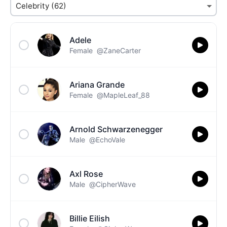
Adele
Female
@ZaneCarter
Ariana Grande
Female
@MapleLeaf_88
Arnold Schwarzenegger
Male
@EchoVale
Axl Rose
Male
@CipherWave
Billie Eilish