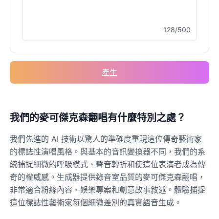
128/500
Elvis Presley
Male
@PeachyCloud
產生
Emilia Clarke
Female
@NYCgirl2009
Eminem
我們的麥可傑克森翻唱有什麼特別之處？
Male
@KingArthur
我們先進的 AI 技術以驚人的準確度重現這位傳奇藝術家
的標誌性演唱風格。與基本的音訊變換器不同，我們的系
Emma Waston
統捕捉細微的呼吸模式、聲音轉折和使這位表演者成為傳
Female
@GamingPro365
奇的權威感。生成器提供錄音室品質的麥可傑克森翻唱，
非常適合粉絲內容、娛樂專案和創意故事敘述。體驗捕捉
這位標誌性藝術家每個細微差別的真實語音生成。
Gavin Newsom
Male
@KingArthur