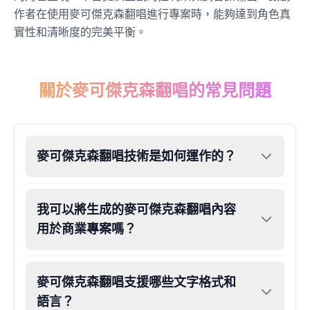
作者在使用麥可傑克森翻唱進行專案時，能夠達到角色真
實性和清晰度的完美平衡。
James Hetfield
Male
@BenHarris
關於麥可傑克森翻唱的常見問題
James Spader
Male
@DreamCompiler
Jennifer Aniston
麥可傑克森翻唱技術是如何運作的？
Female
@NYCgirl2009
我可以將生成的麥可傑克森翻唱內容
Jennifer Coolidge
用於商業專案嗎？
Female
@DreamCompiler
John Cena
麥可傑克森翻唱支援哪些文字格式和
Male
@DarkVector
語言？