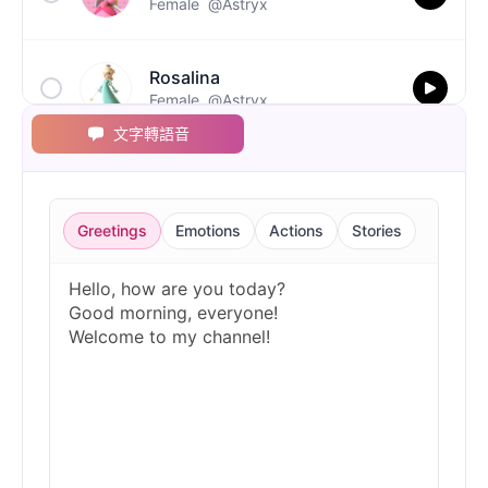
Female
@Astryx
Rosalina
Female
@Astryx
文字轉語音
Toad
Male
@Astryx
Greetings
Emotions
Actions
Stories