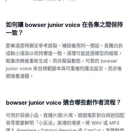
如何讓 bowser junior voice 在各集之間保持
一致？
節奏滿意時鎖定參考錄製，補錄複用同一預設，長獨白拆
成較小渲染以保持響度一致。清理可能迷惑模型的縮寫，
輕量改稿後重新生成，而非壓扁動態。可靠的 bowser
junior voice 來自規範腳本與可重複的匯出設定，而非後
期堆疊濾鏡。
bowser junior voice 適合哪些創作者流程？
可用於惡搞小品、直播片頭/片尾、遊戲電影對白與迷因配
音等需要鮮明「小反派」氣場的場景。將 WAV 或 MP3
匯入 Premiere、DaVinci Resolve 或 CapCut，字幕對齊