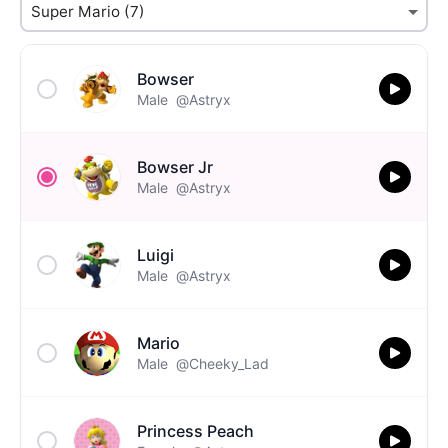
Bowser
Male
@Astryx
Bowser Jr
Male
@Astryx
Luigi
Male
@Astryx
Mario
Male
@Cheeky_Lad
Princess Peach