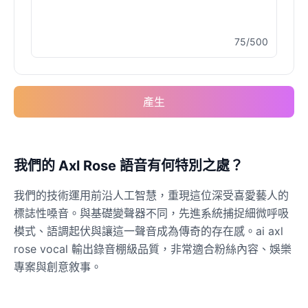
75/500
Elvis Presley
Male
@PeachyCloud
產生
Emilia Clarke
Female
@NYCgirl2009
Eminem
我們的 Axl Rose 語音有何特別之處？
Male
@KingArthur
我們的技術運用前沿人工智慧，重現這位深受喜愛藝人的
標誌性嗓音。與基礎變聲器不同，先進系統捕捉細微呼吸
Emma Waston
模式、語調起伏與讓這一聲音成為傳奇的存在感。ai axl
Female
@GamingPro365
rose vocal 輸出錄音棚級品質，非常適合粉絲內容、娛樂
專案與創意敘事。
Gavin Newsom
Male
@KingArthur