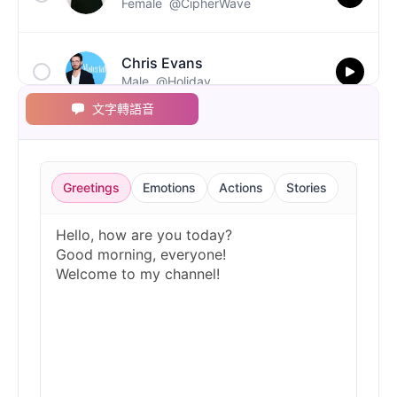
Female
@CipherWave
Chris Evans
Male
@Holiday
文字轉語音
Christopher Walken
Male
@Kairox
Greetings
Emotions
Actions
Stories
David Attenborough
Male
@Lucas
Diddy
Male
@MoonPetal
Drake
Male
@MapleLeaf_88