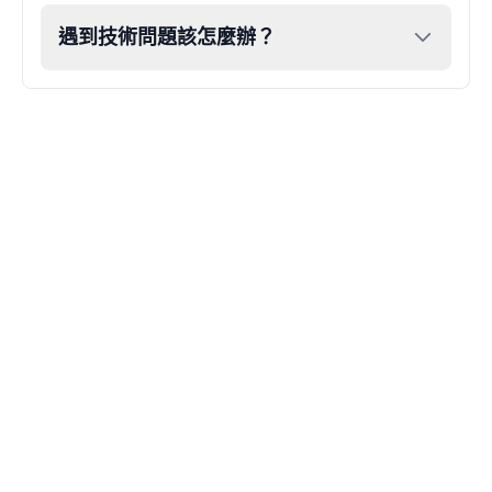
遇到技術問題該怎麼辦？
John Lennon
Male
@KingArthur
Juice WRLD
Male
@CipherWave
Justin Bieber
Male
@Serena
Justin Bieber(Young)
Male
@LucasMorgan
Keanu Reeves
Male
@Holiday