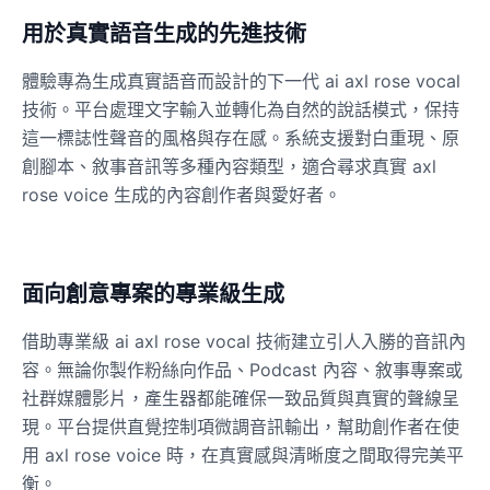
用於真實語音生成的先進技術
Ice Spice
體驗專為生成真實語音而設計的下一代 ai axl rose vocal
Female
@KingArthur
技術。平台處理文字輸入並轉化為自然的說話模式，保持
這一標誌性聲音的風格與存在感。系統支援對白重現、原
Jack Black
創腳本、敘事音訊等多種內容類型，適合尋求真實 axl
Male
@EchoVector
rose voice 生成的內容創作者與愛好者。
Jacksepticeye
Male
@DreamCompiler
面向創意專案的專業級生成
借助專業級 ai axl rose vocal 技術建立引人入勝的音訊內
Jake Paul
容。無論你製作粉絲向作品、Podcast 內容、敘事專案或
Male
@MoonPetal
社群媒體影片，產生器都能確保一致品質與真實的聲線呈
現。平台提供直覺控制項微調音訊輸出，幫助創作者在使
James Earl Jones
用 axl rose voice 時，在真實感與清晰度之間取得完美平
Male
@Lucas
衡。