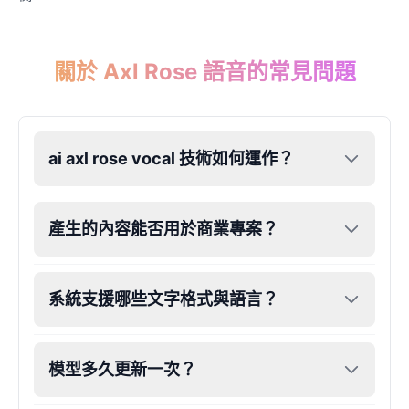
James Hetfield
Male
@BenHarris
關於 Axl Rose 語音的常見問題
James Spader
Male
@DreamCompiler
ai axl rose vocal 技術如何運作？
Jennifer Aniston
Female
@NYCgirl2009
產生的內容能否用於商業專案？
Jennifer Coolidge
系統支援哪些文字格式與語言？
Female
@DreamCompiler
John Cena
模型多久更新一次？
Male
@DarkVector