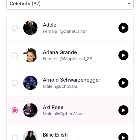
Adele
Female
@ZaneCarter
Ariana Grande
Female
@MapleLeaf_88
Arnold Schwarzenegger
Male
@EchoVale
Axl Rose
Male
@CipherWave
Billie Eilish