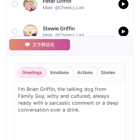
Peter Griffin
Male
@Cheeky_Lad
Stewie Griffin
Male
@Cheeky_Lad
文字轉語音
Greetings
Emotions
Actions
Stories