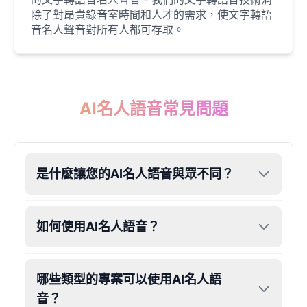
Male
@CipherWave
除了對昂貴錄音室時間和人才的需求，使文字轉語
音名人聲音對所有人都可存取。
Justin Bieber
Male
@Serena
AI名人語音常見問題
Justin Bieber(Young)
Male
@LucasMorgan
是什麼讓您的AI名人語音與眾不同？
Keanu Reeves
Male
@Holiday
如何使用AI名人語音？
Kendrick Lamar
Male
@Lucas
哪些類型的專案可以使用AI名人語
Kesha
音？