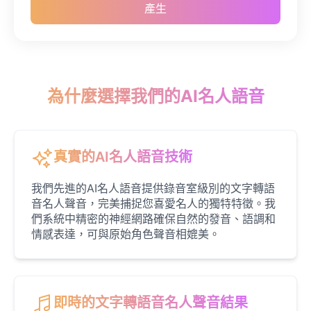
產生
Emilia Clarke
Female
@NYCgirl2009
Eminem
Male
@KingArthur
為什麼選擇我們的AI名人語音
Emma Waston
Female
@GamingPro365
真實的AI名人語音技術
我們先進的AI名人語音提供錄音室級別的文字轉語
Gavin Newsom
音名人聲音，完美捕捉您喜愛名人的獨特特徵。我
Male
@KingArthur
們系統中精密的神經網路確保自然的發音、語調和
情感表達，可與原始角色聲音相媲美。
Ice Spice
Female
@KingArthur
即時的文字轉語音名人聲音結果