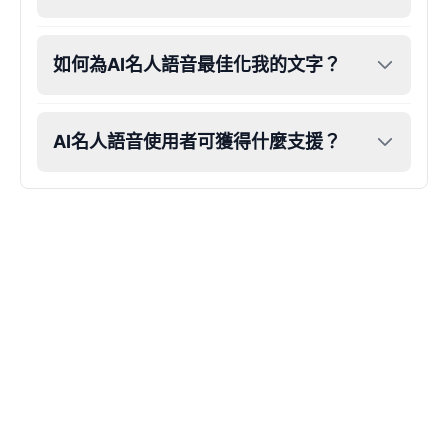
Female
@AmeliaCarter
如何為AI名人語音最佳化我的文字？
Lady Gaga
Female
@BunnyMeteor
AI名人語音使用者可獲得什麼支援？
LeBron James
Male
@Holiday
Liam Neeson
Male
@CipherWave
Markiplier
Male
@EchoVector
Matthew Mcconaughey
Male
@EchoVale