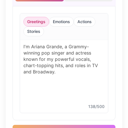
Christopher Walken
Male
@Kairox
Greetings
Emotions
Actions
David Attenborough
Stories
Male
@Lucas
Diddy
Male
@MoonPetal
Drake
Male
@MapleLeaf_88
138/500
Elvis Presley
Male
@PeachyCloud