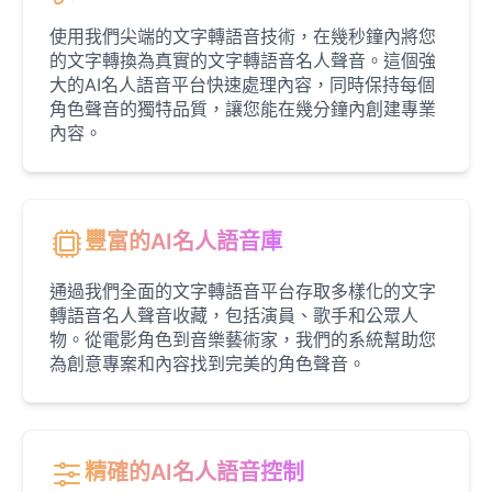
Jack Black
Male
@EchoVector
使用我們尖端的文字轉語音技術，在幾秒鐘內將您
的文字轉換為真實的文字轉語音名人聲音。這個強
大的AI名人語音平台快速處理內容，同時保持每個
Jacksepticeye
角色聲音的獨特品質，讓您能在幾分鐘內創建專業
Male
@DreamCompiler
內容。
Jake Paul
Male
@MoonPetal
豐富的AI名人語音庫
通過我們全面的文字轉語音平台存取多樣化的文字
James Earl Jones
轉語音名人聲音收藏，包括演員、歌手和公眾人
Male
@Lucas
物。從電影角色到音樂藝術家，我們的系統幫助您
為創意專案和內容找到完美的角色聲音。
James Hetfield
Male
@BenHarris
精確的AI名人語音控制
James Spader