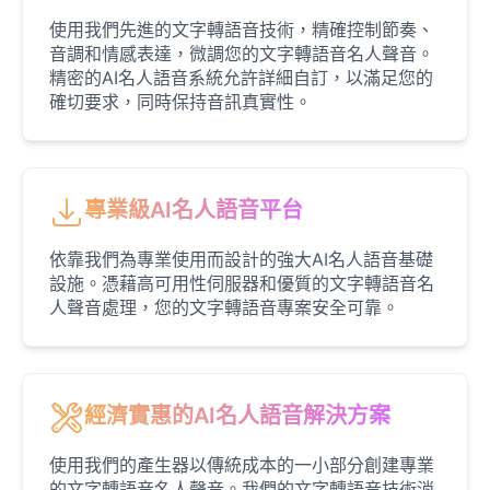
Male
@DreamCompiler
使用我們先進的文字轉語音技術，精確控制節奏、
音調和情感表達，微調您的文字轉語音名人聲音。
精密的AI名人語音系統允許詳細自訂，以滿足您的
Jennifer Aniston
確切要求，同時保持音訊真實性。
Female
@NYCgirl2009
Jennifer Coolidge
專業級AI名人語音平台
Female
@DreamCompiler
依靠我們為專業使用而設計的強大AI名人語音基礎
設施。憑藉高可用性伺服器和優質的文字轉語音名
John Cena
人聲音處理，您的文字轉語音專案安全可靠。
Male
@DarkVector
John Lennon
Male
@KingArthur
經濟實惠的AI名人語音解決方案
使用我們的產生器以傳統成本的一小部分創建專業
Juice WRLD
的文字轉語音名人聲音。我們的文字轉語音技術消