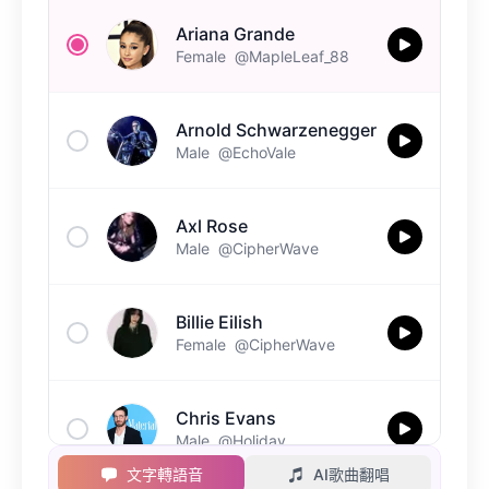
Ariana Grande
Female
@MapleLeaf_88
Arnold Schwarzenegger
Male
@EchoVale
Axl Rose
Male
@CipherWave
Billie Eilish
Female
@CipherWave
Chris Evans
Male
@Holiday
文字轉語音
AI歌曲翻唱